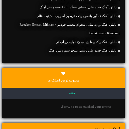
دانلود آهنگ جديد علی اصحابی سیگار با 2 کیفیت و متن آهنگ
دانلود آهنگ غمگین یادمون رفت فریدون آسرایی با کیفیت عالی
دانلود آهنگ روزبه بمانی میخوام ببخشم خودمو • Roozbeh Bemani Mikham
Bebakhsham Khodamo
دانلود آهنگ راک رضا یزدانی یخ تنهاییم رو آب کن
دانلود آهنگ جديد علی یاسینی نمیخواستم و متن آهنگ
محبوب ترین آهنگ ها
هفته
Sorry, no posts matched your criteria.