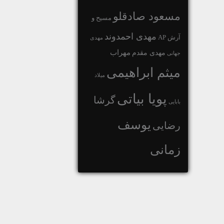
مسعود صادقلو
مسیح و
مهدی احمدوند
آرش AP
مهدی
مهراب
مهدی مقدم
جهانی
میثم ابراهیمی
میلاد
پویا بیاتی
گرشا
بابایی
یوسف
رضایی
زمانی