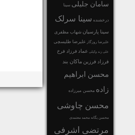
سامان جلیلی
سینا
سینا سرلک
درخشنده
سینا پارسیان
شهاب مظفری
علیرضا طلیسچی
علیرضا روزگار
عماد
فرزاد فرخ
علی زند وکیلی
ماکان بند
فرزاد فرزین
محسن ابراهیم
زاده
محسن میرزاده
محسن چاوشی
محسن یگانه
محمد معتمدی
مرتضی اشرفی