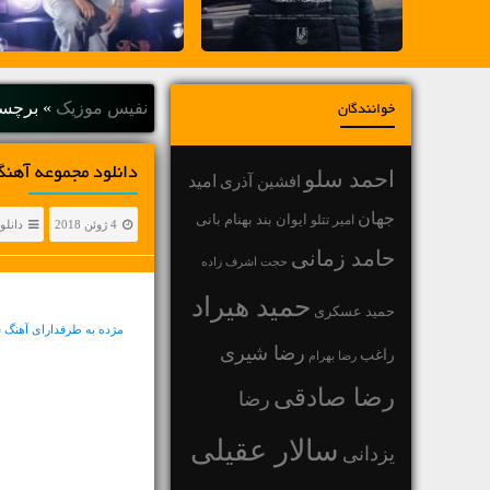
نفیس موزیک
»
برچسب
خوانندگان
دانلود مجموعه آهنگ
احمد سلو
افشین آذری
امید
جهان
بهنام بانی
امیر تتلو
ایوان بند
4 ژوئن 2018
دانلو
حامد زمانی
حجت اشرف زاده
حمید هیراد
حمید عسکری
مژده به طرفدارای آهنگ 
رضا شیری
راغب
رضا بهرام
رضا صادقی
رضا
سالار عقیلی
یزدانی