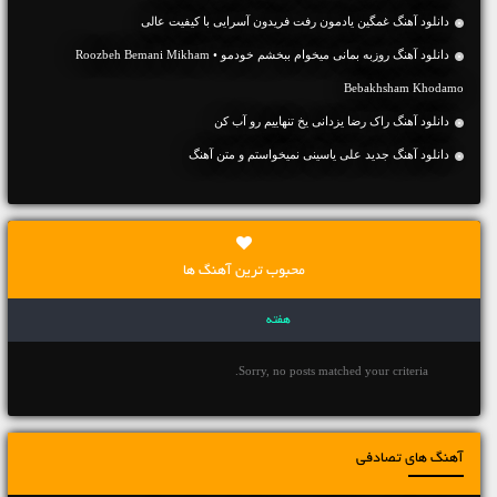
دانلود آهنگ غمگین یادمون رفت فریدون آسرایی با کیفیت عالی
دانلود آهنگ روزبه بمانی میخوام ببخشم خودمو • Roozbeh Bemani Mikham
Bebakhsham Khodamo
دانلود آهنگ راک رضا یزدانی یخ تنهاییم رو آب کن
دانلود آهنگ جديد علی یاسینی نمیخواستم و متن آهنگ
محبوب ترین آهنگ ها
هفته
Sorry, no posts matched your criteria.
آهنگ های تصادفی