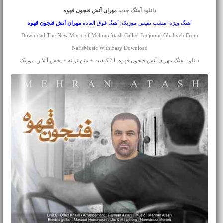
دانلود آهنگ جدید
مهران آتش فنجون قهوه
آهنگ ویژه امشب نفیس موزیک; آهنگ فوق العاده
مهران آتش
فنجون قهوه
Download The New Music of Mehran Atash Called Fenjoone Ghahveh From
NafisMusic With Easy Download
دانلود اهنگ مهران آتش فنجون قهوه با 2 کیفیت + متن ترانه + پخش آنلاین موزیک