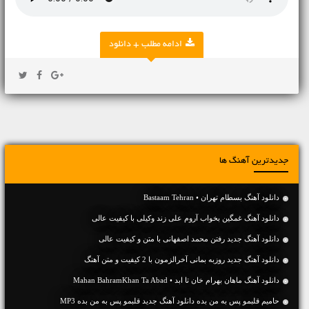
ادامه مطلب + دانلود
جدیدترین آهنگ ها
دانلود آهنگ بسطام تهران • Bastaam Tehran
دانلود آهنگ غمگین بخواب آروم علی زند وکیلی با کیفیت عالی
دانلود آهنگ جديد رفتن محمد اصفهانی با متن و کیفیت عالی
دانلود آهنگ جديد روزبه بمانی آخرالزمون با 2 کیفیت و متن آهنگ
دانلود آهنگ ماهان بهرام خان تا ابد • Mahan BahramKhan Ta Abad
حامیم قلبمو پس به من بده دانلود آهنگ جدید قلبمو پس به من بده MP3