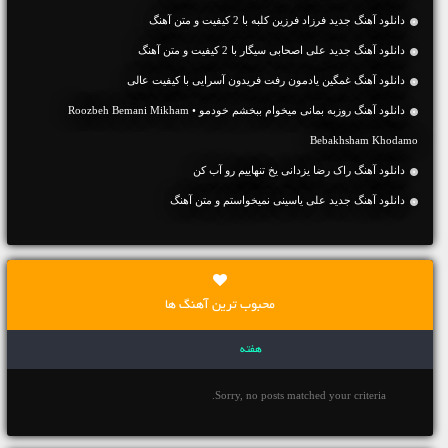
دانلود آهنگ جديد فرزاد فرزین کلبه با 2 کیفیت و متن آهنگ
دانلود آهنگ جديد علی اصحابی سیگار با 2 کیفیت و متن آهنگ
دانلود آهنگ غمگین یادمون رفت فریدون آسرایی با کیفیت عالی
دانلود آهنگ روزبه بمانی میخوام ببخشم خودمو • Roozbeh Bemani Mikham
Bebakhsham Khodamo
دانلود آهنگ راک رضا یزدانی یخ تنهاییم رو آب کن
دانلود آهنگ جديد علی یاسینی نمیخواستم و متن آهنگ
محبوب ترین آهنگ ها
هفته
Sorry, no posts matched your criteria.