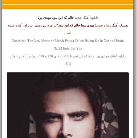
دانلود آهنگ جدید
حالم که این نبود مهدی پویا
همینک آهنگ زیبا و جدید?
مهدی پویا
حالم که این نبود?
برای دانلود شما عزیزان آماده شده
است
Download The New Music of Mehdi Pouya Called Halam Ke In Nabood From
NafisMusic For You
دانلود آهنگ مهدی پویا حالم که این نبود با کیفیت های 128 و 320 با پخش آنلاین با متن
آهنگ