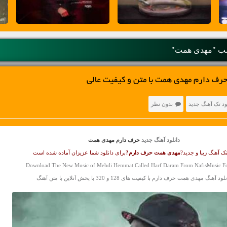
ب "مهدی همت"
حرف دارم مهدی همت با متن و کیفیت عالی
ود تک آهنگ جدید
بدون نظر
دانلود آهنگ جدید
حرف دارم مهدی همت
ک آهنگ زیبا و جدید?
مهدی همت
حرف دارم?
برای دانلود شما عزیزان آماده شده است
Download The New Music of Mehdi Hemmat Called Harf Daram From NafisMusic F
لود آهنگ مهدی همت حرف دارم با کیفیت های 128 و 320 با پخش آنلاین با متن آهنگ