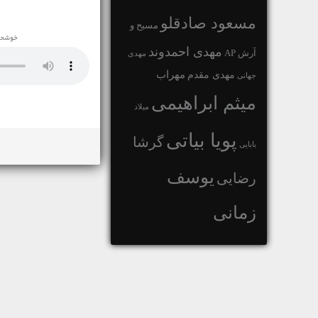
مسعود صادقلو
مسیح و
خوشحال
مهدی احمدوند
آرش AP
مهدی
مهراب
مهدی مقدم
جهانی
میثم ابراهیمی
میلاد
پویا بیاتی
گرشا
بابایی
یوسف
رضایی
زمانی