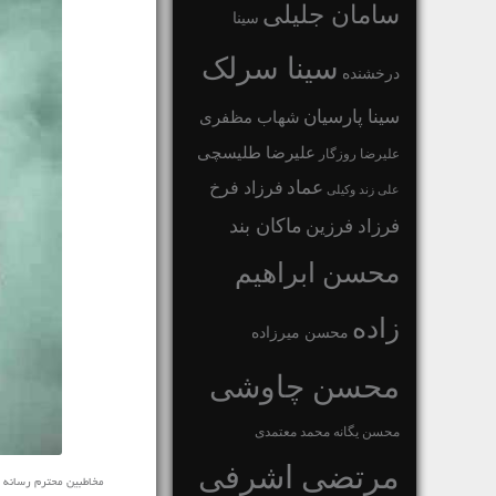
سامان جلیلی
سینا
سینا سرلک
درخشنده
سینا پارسیان
شهاب مظفری
علیرضا طلیسچی
علیرضا روزگار
عماد
فرزاد فرخ
علی زند وکیلی
ماکان بند
فرزاد فرزین
محسن ابراهیم
زاده
محسن میرزاده
محسن چاوشی
محسن یگانه
محمد معتمدی
مرتضی اشرفی
مخاطبین محترم رسانه ی نف