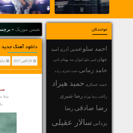
نفیس موزیک
»
برچس
خوانندگان
دانلود آهنگ جديد 
احمد سلو
افشین آذری
امید
جهان
بهنام بانی
امیر تتلو
ایوان بند
29 اکتبر 2017
دانل
حامد زمانی
حجت اشرف زاده
حمید هیراد
حمید عسکری
همین
رضا شیری
راغب
رضا بهرام
or You
دان
رضا صادقی
رضا
سالار عقیلی
یزدانی