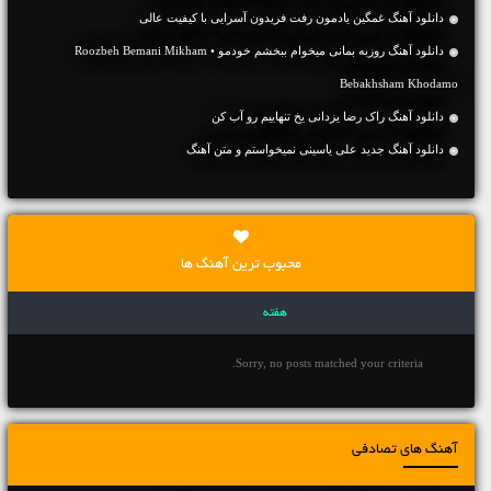
دانلود آهنگ غمگین یادمون رفت فریدون آسرایی با کیفیت عالی
دانلود آهنگ روزبه بمانی میخوام ببخشم خودمو • Roozbeh Bemani Mikham
Bebakhsham Khodamo
دانلود آهنگ راک رضا یزدانی یخ تنهاییم رو آب کن
دانلود آهنگ جديد علی یاسینی نمیخواستم و متن آهنگ
محبوب ترین آهنگ ها
هفته
Sorry, no posts matched your criteria.
آهنگ های تصادفی