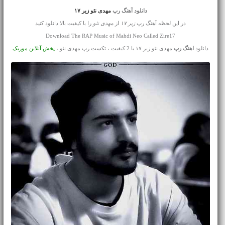
دانلود آهنگ رپ
مهدی نئو زیر ۱۷
در این لحظه آهنگ رپ
زیر ۱۷
از
مهدی نئو
را با کیفیت بالا دانلود کنید
Download The RAP Music of Mahdi Neo Called Zire17
دانلود
اهنگ رپ
مهدی نئو زیر ۱۷ با 2 کیفیت ، تکست رپ مهدی نئو ،
پخش آنلاین موزیک