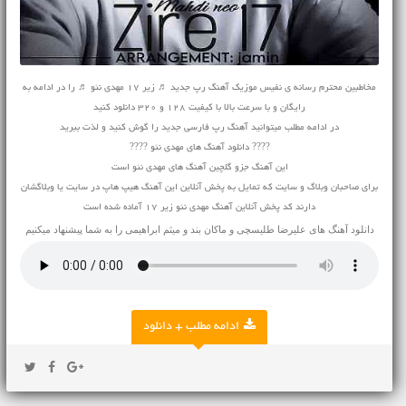
مخاطبین محترم رسانه ی نفیس موزیک آهنگ رپ جدید ♬ زیر ۱۷ مهدی نئو ♬ را در ادامه به
رایگان و با سرعت بالا با کیفیت 128 و 320 دانلود کنید
در ادامه مطلب میتوانید
آهنگ
رپ فارسی جدید را گوش کنید و لذت ببرید
???? دانلود آهنگ های مهدی نئو ????
این آهنگ جزو گلچین آهنگ های مهدی نئو است
برای صاحبان وبلاگ و سایت که تمایل به پخش آنلاین این آهنگ هیپ هاپ در سایت یا وبلاگشان
دارند کد پخش آنلاین آهنگ مهدی نئو زیر ۱۷ آماده شده است
دانلود آهنگ های
علیرضا طلیسچی
و
ماکان بند
و
میثم ابراهیمی
را به شما پیشنهاد میکنیم
ادامه مطلب + دانلود