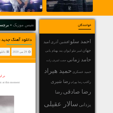
نفیس موزیک
»
برچسب
خوانندگان
دانلود آهنگ جديد مهدی فلاح م
احمد سلو
افشین آذری
امید
جهان
بهنام بانی
امیر تتلو
ایوان بند
29 می 2020
دانلو
حامد زمانی
حجت اشرف زاده
حمید هیراد
حمید عسکری
در ا
رضا شیری
راغب
رضا بهرام
 at this moment
رضا صادقی
رضا
سالار عقیلی
یزدانی