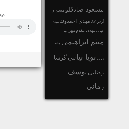
مسعود صادقلو
مسیح و
خوشح
مهدی احمدوند
آرش AP
مهدی
مهراب
مهدی مقدم
جهانی
میثم ابراهیمی
میلاد
پویا بیاتی
گرشا
بابایی
یوسف
رضایی
زمانی