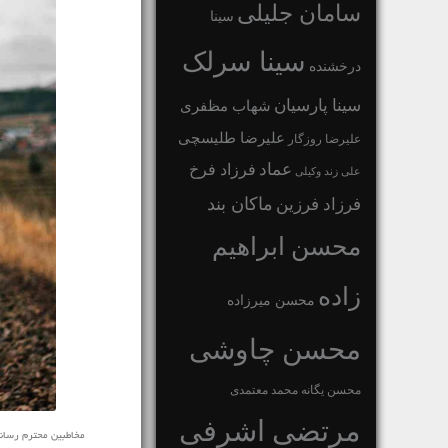
سامان جلیلی
سینا
سینا سرلک
درخشنده
سینا پارسیان
شهاب مظفری
علیرضا طلیسچی
علیرضا روزگار
عماد
فرزاد فرخ
علی زند وکیلی
ماکان بند
فرزاد فرزین
محسن ابراهیم
زاده
محسن میرزاده
محسن چاوشی
محسن یگانه
محمد معتمدی
مرتضی اشرفی
مخاطبین محترم رسانه ی ن