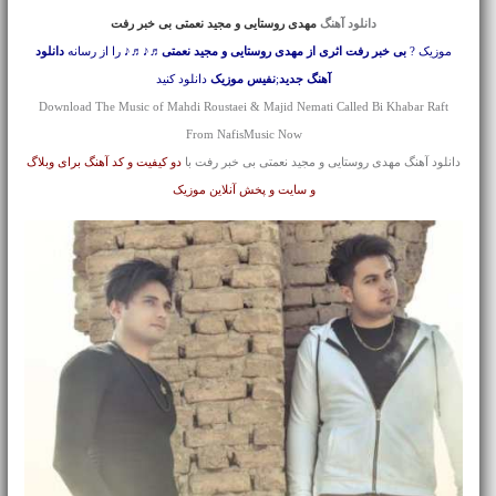
دانلود آهنگ
مهدی روستایی و مجید نعمتی بی خبر رفت
موزیک ?
بی خبر رفت اثری از مهدی روستایی و مجید نعمتی
♬♪♬♪ را از رسانه
دانلود
آهنگ جدید
;
نفیس موزیک
دانلود کنید
Download The Music of Mahdi Roustaei & Majid Nemati Called Bi Khabar Raft
From NafisMusic Now
دانلود آهنگ مهدی روستایی و مجید نعمتی بی خبر رفت با
دو کیفیت و کد آهنگ برای وبلاگ
و سایت و پخش آنلاین موزیک