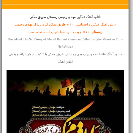
دانلود آهنگ غمگین
مهدی رحیمی زمستان طریق ممکن
دانلود اهنگ غمگین و احساسی ♩♪♬
طریق ممکن
اثری زیبا از
مهدی رحیمی
زمستان
♩♪♬ جهت دانلود شما خوبان آماده شده است
Download The
Sad Song
of Mehdi Rahimi Zemestan Called Tarighe Momken From
NafisMusic
دانلود آهنگ عاشقانه مهدی رحیمی زمستان طریق ممکن با 2 کیفیت, متن ترانه و پخش
آنلاین آهنگ