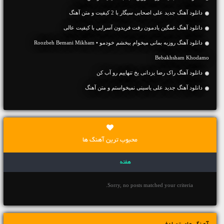
دانلود آهنگ جديد علی اصحابی سیگار با 2 کیفیت و متن آهنگ
دانلود آهنگ غمگین یادمون رفت فریدون آسرایی با کیفیت عالی
دانلود آهنگ روزبه بمانی میخوام ببخشم خودمو • Roozbeh Bemani Mikham
Bebakhsham Khodamo
دانلود آهنگ راک رضا یزدانی یخ تنهاییم رو آب کن
دانلود آهنگ جديد علی یاسینی نمیخواستم و متن آهنگ
محبوب ترین آهنگ ها
هفته
Sorry, no posts matched your criteria.