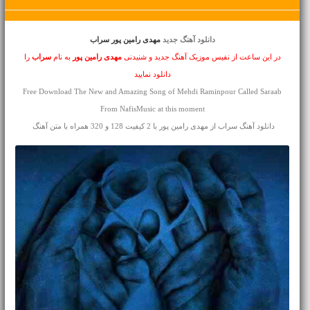
دانلود آهنگ جدید
مهدی رامین پور سراب
در این ساعت از نفیس موزیک آهنگ جدید و شنیدنی
مهدی رامین پور
به نام
سراب
را
دانلود نمایید
Free Download The New and Amazing Song of Mehdi Raminpour Called Saraab
From NafisMusic at this moment
دانلود آهنگ سراب از مهدی رامین پور با 2 کیفیت 128 و 320 همراه با متن آهنگ