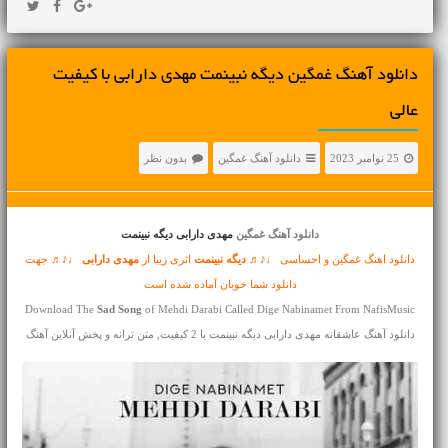
دانلود آهنگ غمگین دیگه نبینمت مهدی دارابی با کیفیت
عالی
25 نوامبر 2023
دانلود آهنگ غمگین
بدون نظر
دانلود آهنگ غمگین
مهدی دارابی دیگه نبینمت
دانلود اهنگ غمگین و احساسی ♩♪♬
دیگه نبینمت
اثری زیبا از
مهدی دارابی
♩♪♬ جهت
دانلود شما خوبان آماده شده است
Download The
Sad Song
of Mehdi Darabi Called Dige Nabinamet From NafisMusic
دانلود آهنگ عاشقانه مهدی دارابی دیگه نبینمت با 2 کیفیت, متن ترانه و پخش آنلاین آهنگ