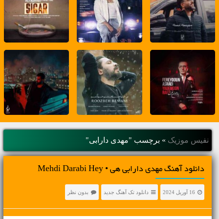
نفیس موزیک
»
برچسب "مهدی دارابی"
دانلود آهنگ مهدی دارابی هی • Mehdi Darabi Hey
16 آوریل 2024
دانلود تک آهنگ جدید
بدون نظر