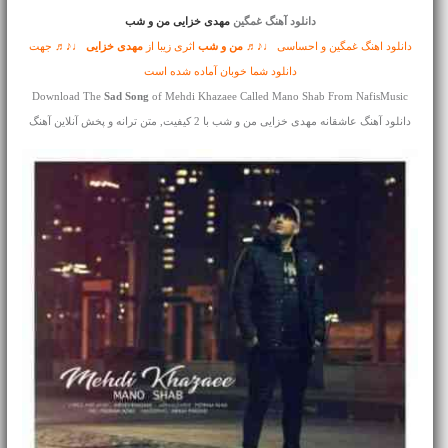
دانلود آهنگ غمگین
مهدی خزایی من و شب
دانلود اهنگ غمگین و احساسی ♩♪♬
من و شب
اثری زیبا از
مهدی خزایی
♩♪♬ جهت
دانلود شما خوبان آماده شده است
Download The
Sad Song
of Mehdi Khazaee Called Mano Shab From NafisMusic
دانلود آهنگ عاشقانه مهدی خزایی من و شب با 2 کیفیت, متن ترانه و پخش آنلاین آهنگ