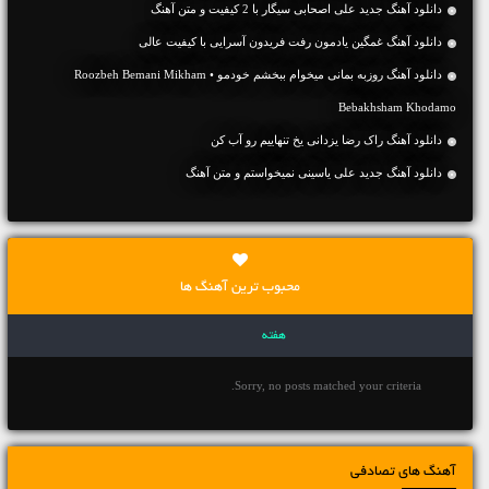
دانلود آهنگ جديد علی اصحابی سیگار با 2 کیفیت و متن آهنگ
دانلود آهنگ غمگین یادمون رفت فریدون آسرایی با کیفیت عالی
دانلود آهنگ روزبه بمانی میخوام ببخشم خودمو • Roozbeh Bemani Mikham
Bebakhsham Khodamo
دانلود آهنگ راک رضا یزدانی یخ تنهاییم رو آب کن
دانلود آهنگ جديد علی یاسینی نمیخواستم و متن آهنگ
محبوب ترین آهنگ ها
هفته
Sorry, no posts matched your criteria.
آهنگ های تصادفی