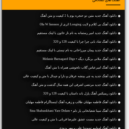
آهنگ های تصادفی
دانلود آهنگ جديد متین دو حنجره بوم با 2 کیفیت و متن آهنگ
دانلود آهنگ بی کلام و لایت Longing اثری از Ola W Jansson
دانلود آهنگ جديد امیر رستمانه به نام ناز خاتون با لینک مستقیم
دانلود آهنگ شاد بابی چرا چرا با کیفیت 128 و 320
دانلود آهنگ جديد پیمان میرزاخانی به نام نیستی با لینک مستقیم
دانلود آهنگ ملانی برنگرد دیگه • Melanie Barnagard Dige
دانلود آهنگ امیرعباس گلاب دلخوشی همراه با متن آهنگ
دانلود آهنگ جديد یه چی بینشه عرفان و دارا و جیدال با متن و کیفیت عالی
دانلود آهنگ جديد مرتضی اشرفی این همه سال گذشت و متن آهنگ
دانلود ریمیکس آهنگ پازل باند داستان با کیفیت 128 و 320
دانلود آهنگ فاطمه مهلبان طالب و زهره آهنگ اینستاگرام فاطمه مهلبان
دانلود آهنگ سینا شعبانخانی یار دلم • Sina Shabankhani Yare Delam
دانلود آهنگ جديد مست عشق علیرضا قربانی با متن و کیفیت عالی
دانلود آهنگ اویناییم تویوندا علی پرمهر بزودی