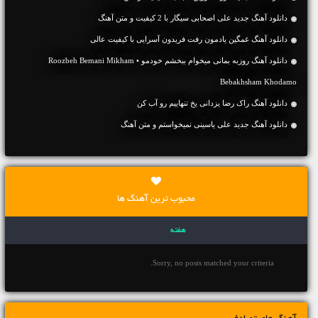
دانلود آهنگ جديد علی اصحابی سیگار با 2 کیفیت و متن آهنگ
دانلود آهنگ غمگین یادمون رفت فریدون آسرایی با کیفیت عالی
دانلود آهنگ روزبه بمانی میخوام ببخشم خودمو • Roozbeh Bemani Mikham
Bebakhsham Khodamo
دانلود آهنگ راک رضا یزدانی یخ تنهاییم رو آب کن
دانلود آهنگ جديد علی یاسینی نمیخواستم و متن آهنگ
محبوب ترین آهنگ ها
هفته
Sorry, no posts matched your criteria.