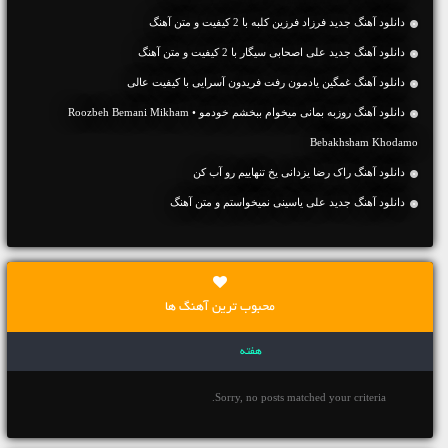
دانلود آهنگ جديد فرزاد فرزین کلبه با 2 کیفیت و متن آهنگ
دانلود آهنگ جديد علی اصحابی سیگار با 2 کیفیت و متن آهنگ
دانلود آهنگ غمگین یادمون رفت فریدون آسرایی با کیفیت عالی
دانلود آهنگ روزبه بمانی میخوام ببخشم خودمو • Roozbeh Bemani Mikham
Bebakhsham Khodamo
دانلود آهنگ راک رضا یزدانی یخ تنهاییم رو آب کن
دانلود آهنگ جديد علی یاسینی نمیخواستم و متن آهنگ
محبوب ترین آهنگ ها
هفته
Sorry, no posts matched your criteria.