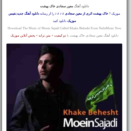
دانلود آهنگ
معین سجادی خاک بهشت
موزیک ?
خاک بهشت اثری از معین سجادی
♬♪♬♪ را از رسانه
دانلود آهنگ جدید
;
نفیس
موزیک
دانلود کنید
Download The Music of Moein Sajadi Called Khake Behesht From NafisMusic Now
دانلود آهنگ معین سجادی خاک بهشت با
دو کیفیت + متن ترانه + پخش آنلاین موزیک