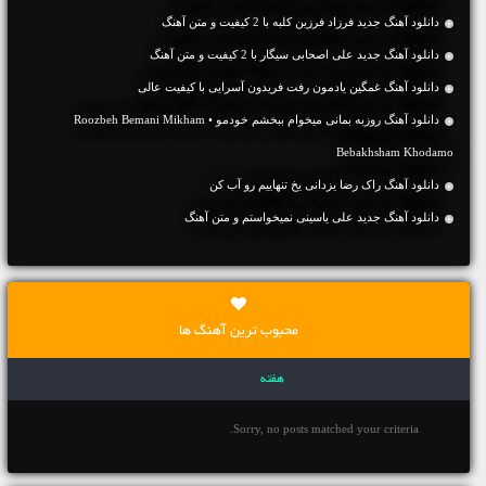
دانلود آهنگ جديد فرزاد فرزین کلبه با 2 کیفیت و متن آهنگ
دانلود آهنگ جديد علی اصحابی سیگار با 2 کیفیت و متن آهنگ
دانلود آهنگ غمگین یادمون رفت فریدون آسرایی با کیفیت عالی
دانلود آهنگ روزبه بمانی میخوام ببخشم خودمو • Roozbeh Bemani Mikham
Bebakhsham Khodamo
دانلود آهنگ راک رضا یزدانی یخ تنهاییم رو آب کن
دانلود آهنگ جديد علی یاسینی نمیخواستم و متن آهنگ
محبوب ترین آهنگ ها
هفته
Sorry, no posts matched your criteria.