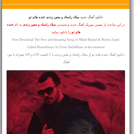
دانلود آهنگ جدید
میلاد راستاد و معین زندی خنده های تو
در این ساعت از نفیس موزیک آهنگ جدید و شنیدنی
میلاد راستاد و معین زندی
به نام
خنده
های تو
را دانلود نمایید
Free Download The New and Amazing Song of Milad Rastad & Moein Zandi
Called Khandehaye To From NafisMusic at this moment
دانلود آهنگ خنده های تو از میلاد راستاد و معین زندی با 2 کیفیت 128 و 320 همراه با متن
آهنگ