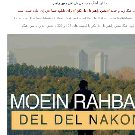
دانلود آهنگ جدید
دل دل نکن معین راهبر
 آهنگ زیبا و جدید
معین راهبر
دل دل نکن
برای دانلود شما عزیزان آماده شده است
Download The New Music of Moein Rahbar Called Del Del Nakon From NafisMusic 
لود آهنگ معین راهبر دل دل نکن با کیفیت های 128 و 320 با پخش آنلاین با متن آهنگ