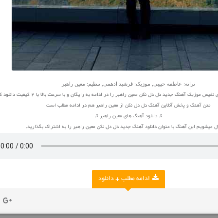
ترانه: عاطفه حبیبی, موزیک: فرشید ادهمی, تنظیم: معین راهبر
س موزیک آهنگ جدید دل دل نکن معین راهبر را در ادامه به رایگان و با سرعت بالا با 2 کیفیت دانلود کنید
متن آهنگ و پخش آنلاین آهنگ دل دل نکن از معین راهبر هم در ادامه مطلب است
♫ دانلود آهنگ های معین راهبر ♫
 میشویم این آهنگ با عنوان دانلود آهنگ جدید دل دل نکن معین راهبر را به اشتراک بگذارید.
ادامه مطلب + دانلود