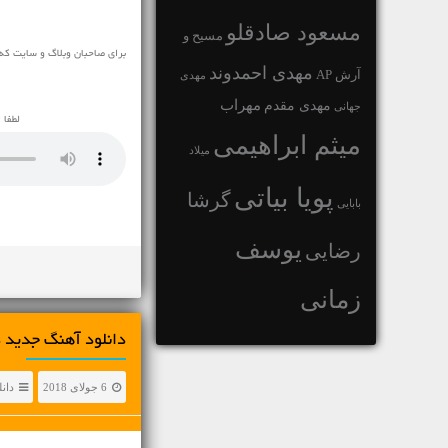
مسعود صادقلو
مسیح و
برای صاحبان وبلاگ و سایت که 
مهدی احمدوند
آرش AP
مهدی
مهراب
مهدی مقدم
جهانی
لطفا 
میثم ابراهیمی
میلاد
پویا بیاتی
گرشا
بابایی
یوسف
رضایی
زمانی
دانلود آهنگ جديد د
6 جولای 2018
دان