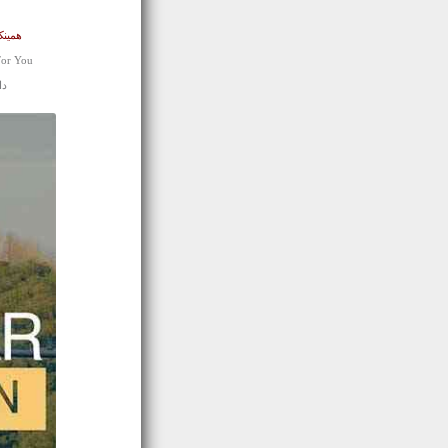
همینک
For You
دان