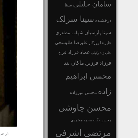
سامان جلیلی
سینا
سینا سرلک
درخشنده
سینا پارسیان
شهاب مظفری
علیرضا طلیسچی
علیرضا روزگار
عماد
فرزاد فرخ
علی زند وکیلی
ماکان بند
فرزاد فرزین
محسن ابراهیم
زاده
محسن میرزاده
محسن چاوشی
محسن یگانه
محمد معتمدی
مرتضی اشرفی
اگر دنب