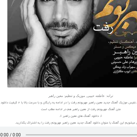
ترانه: عاطفه حبیبی, موزیک و تنظیم: معین راهبر
 موزیک آهنگ جدید معین راهبر مهربونم رفت را در ادامه به رایگان و با سرعت بالا با 2 کیفیت دانلود کنید
متن آهنگ مهربونم رفت از معین راهبر هم در ادامه مطلب است
♫ دانلود آهنگ های معین راهبر ♫
میشویم این آهنگ با عنوان دانلود آهنگ جدید معین راهبر مهربونم رفت را به اشتراک بگذارید.