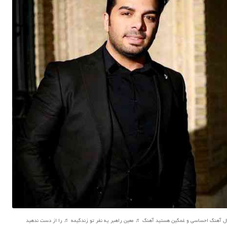
ال آهنگ احساسی و غمگین هستید آهنگ ♬ معین راهبر یه نفر تو زندگیمه ♬ را از دست ندهید