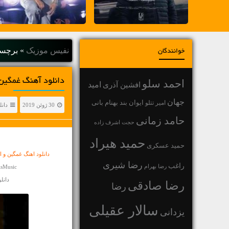
نفیس موزیک
»
برچسب
خوانندگان
دانلود آهنگ غمگین 
احمد سلو
افشین آذری
امید
جهان
بهنام بانی
امیر تتلو
ایوان بند
30 ژوئن 2019
دانل
حامد زمانی
حجت اشرف زاده
حمید هیراد
حمید عسکری
دانلود اهنگ غمگین 
رضا شیری
راغب
رضا بهرام
isMusic
دانلود 
رضا صادقی
رضا
سالار عقیلی
یزدانی