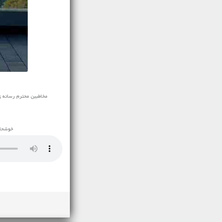
مخاطبین محترم رسانه ی نفی
خوشحال