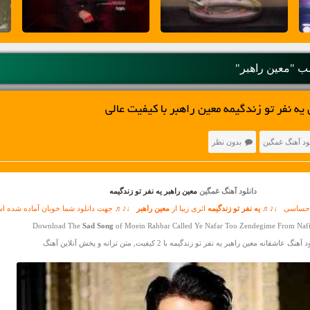
 "معین راهبر"
یه نفر تو زندگیمه معین راهبر با کیفیت عالی
ود آهنگ غمگین
بدون نظر
دانلود آهنگ غمگین
معین راهبر یه نفر تو زندگیمه
و احساسی ♩♪♬
یه نفر تو زندگیمه
اثری زیبا از
معین راهبر
♩♪♬ جهت دانلود شما خوبان آماده شده ا
Download The
Sad Song
of Moein Rahbar Called Ye Nafar Too Zendegime From Naf
آهنگ عاشقانه معین راهبر یه نفر تو زندگیمه با 2 کیفیت, متن ترانه و پخش آنلاین آهنگ