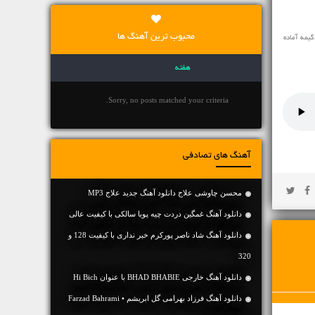
محبوب ترین آهنگ ها
یمه آماده
هفته
Sorry, no posts matched your criteria.
آهنگ های تصادفی
محسن چاوشی علاج دانلود آهنگ جدید علاج MP3
دانلود آهنگ غمگین دردت چیه پویا سالکی با کیفیت عالی
دانلود آهنگ شاد ناصر پورکرم خبر نداری با کیفیت 128 و
320
دانلود آهنگ خارجی BHAD BHABIE با عنوان Hi Bich
دانلود آهنگ فرزاد بهرامی گل ابریشم • Farzad Bahrami