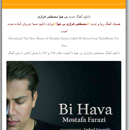
دانلود آهنگ جدید
بی هوا مصطفی فرازی
همینک آهنگ زیبا و جدید
مصطفی فرازی
بی هوا
برای دانلود شما عزیزان آماده شده
است
Download The New Music of Mostafa Farazi Called Bi Hava From NafisMusic For
You
دانلود آهنگ مصطفی فرازی بی هوا با کیفیت های 128 و 320 با پخش آنلاین با متن آهنگ