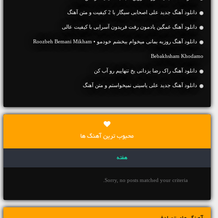
دانلود آهنگ جديد علی اصحابی سیگار با 2 کیفیت و متن آهنگ
دانلود آهنگ غمگین یادمون رفت فریدون آسرایی با کیفیت عالی
دانلود آهنگ روزبه بمانی میخوام ببخشم خودمو • Roozbeh Bemani Mikham
Bebakhsham Khodamo
دانلود آهنگ راک رضا یزدانی یخ تنهاییم رو آب کن
دانلود آهنگ جديد علی یاسینی نمیخواستم و متن آهنگ
محبوب ترین آهنگ ها
هفته
Sorry, no posts matched your criteria.