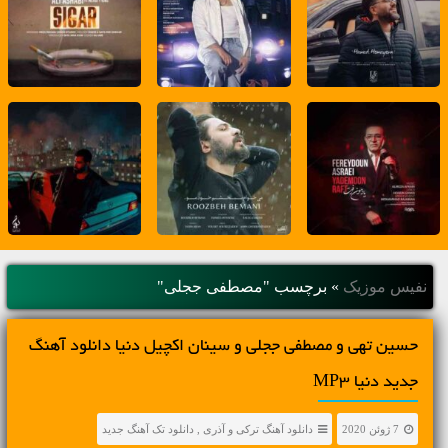
نفیس موزیک
»
برچسب "مصطفی ججلی"
حسین تهی و مصطفی ججلی و سینان اکچیل دنیا دانلود آهنگ
جدید دنیا MP3
7 ژوئن 2020
دانلود آهنگ ترکی و آذری
,
دانلود تک آهنگ جدید