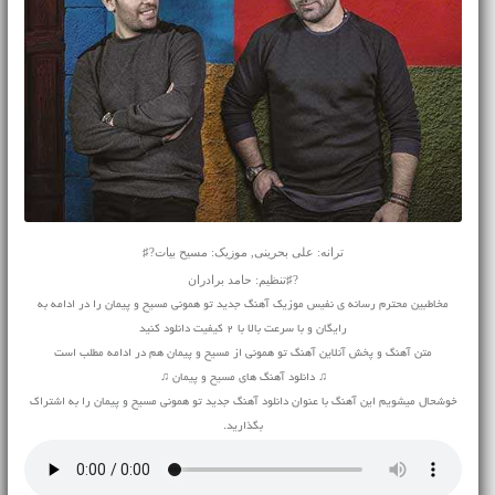
ترانه: علی بحرینی, موزیک: مسیح بیات?♯
?♯تنظیم: حامد برادران
مخاطبین محترم رسانه ی نفیس موزیک آهنگ جدید تو همونی مسیح و پیمان را در ادامه به
رایگان و با سرعت بالا با 2 کیفیت دانلود کنید
متن آهنگ و پخش آنلاین آهنگ تو همونی از مسیح و پیمان هم در ادامه مطلب است
♫ دانلود آهنگ های مسیح و پیمان ♫
خوشحال میشویم این آهنگ با عنوان دانلود آهنگ جدید تو همونی مسیح و پیمان را به اشتراک
بگذارید.