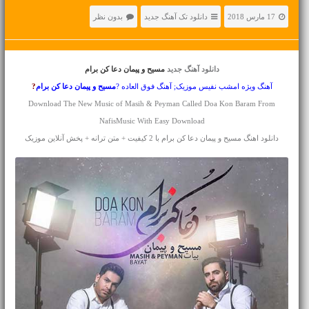
17 مارس 2018
دانلود تک آهنگ جدید
بدون نظر
دانلود آهنگ جدید
مسیح و پیمان دعا کن برام
آهنگ ویژه امشب نفیس موزیک; آهنگ فوق العاده ?
مسیح و پیمان
دعا کن برام
?
Download The New Music of Masih & Peyman Called Doa Kon Baram From
NafisMusic With Easy Download
دانلود اهنگ مسیح و پیمان دعا کن برام با 2 کیفیت + متن ترانه + پخش آنلاین موزیک