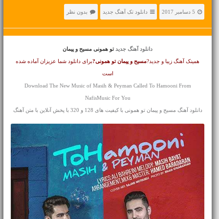
5 دسامبر 2017
دانلود تک آهنگ جدید
بدون نظر
دانلود آهنگ جدید
تو همونی مسیح و پیمان
همینک آهنگ زیبا و جدید?
مسیح و پیمان
تو همونی?
برای دانلود شما عزیزان آماده شده
است
Download The New Music of Masih & Peyman Called To Hamooni From
NafisMusic For You
دانلود آهنگ مسیح و پیمان تو همونی با کیفیت های 128 و 320 با پخش آنلاین با متن آهنگ