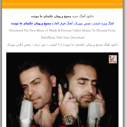
دانلود آهنگ جدید
مسیح و پیمان عکسای جا مونده
آهنگ ویژه امشب نفیس موزیک; آهنگ فوق العاده
مسیح و پیمان
عکسای جا مونده
Download The New Music of Masih & Peyman Called Aksaye To Moonde From
NafisMusic With Easy Download
دانلود اهنگ مسیح و پیمان عکسای جا مونده با 2 کیفیت + متن ترانه + پخش آنلاین موزیک