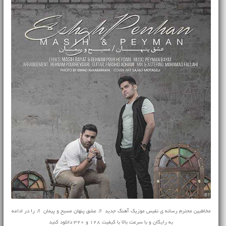
مخاطبین محترم رسانه ی نفیس موزیک آهنگ جدید ♬ عشق پنهان مسیح و پیمان ♬ را در ادامه
به رایگان و با سرعت بالا با کیفیت 128 و 320 دانلود کنید