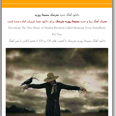
دانلود آهنگ جدید
مترسک مسیحا روزبه
همینک آهنگ زیبا و جدید
مسیحا روزبه
مترسک
برای دانلود شما عزیزان آماده شده است
Download The New Music of Masiha Roozbeh Called Matarsak From NafisMusic
For You
دانلود آهنگ مسیحا روزبه مترسک با کیفیت های 128 و 320 با پخش آنلاین با متن آهنگ