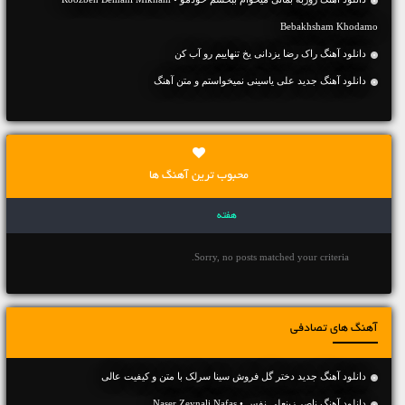
Bebakhsham Khodamo
دانلود آهنگ راک رضا یزدانی یخ تنهاییم رو آب کن
دانلود آهنگ جديد علی یاسینی نمیخواستم و متن آهنگ
محبوب ترین آهنگ ها
هفته
Sorry, no posts matched your criteria.
آهنگ های تصادفی
دانلود آهنگ جديد دختر گل فروش سینا سرلک با متن و کیفیت عالی
دانلود آهنگ ناصر زینعلی نفس • Naser Zeynali Nafas