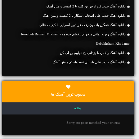
دانلود آهنگ جديد فرزاد فرزین کلبه با 2 کیفیت و متن آهنگ
دانلود آهنگ جديد علی اصحابی سیگار با 2 کیفیت و متن آهنگ
دانلود آهنگ غمگین یادمون رفت فریدون آسرایی با کیفیت عالی
دانلود آهنگ روزبه بمانی میخوام ببخشم خودمو • Roozbeh Bemani Mikham
Bebakhsham Khodamo
دانلود آهنگ راک رضا یزدانی یخ تنهاییم رو آب کن
دانلود آهنگ جديد علی یاسینی نمیخواستم و متن آهنگ
محبوب ترین آهنگ ها
هفته
Sorry, no posts matched your criteria.