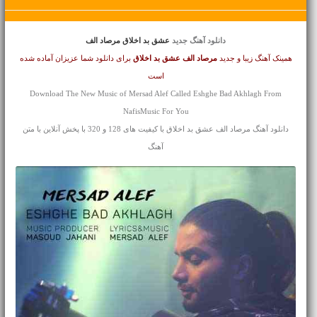
دانلود آهنگ جدید
عشق بد اخلاق مرصاد الف
همینک آهنگ زیبا و جدید
مرصاد الف
عشق بد اخلاق
برای دانلود شما عزیزان آماده شده
است
Download The New Music of Mersad Alef Called Eshghe Bad Akhlagh From
NafisMusic For You
دانلود آهنگ مرصاد الف عشق بد اخلاق با کیفیت های 128 و 320 با پخش آنلاین با متن
آهنگ