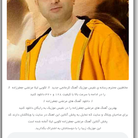
مخاطبین محترم رسانه ی نفیس موزیک آهنگ کرمانجی جدید ♬ لکویی لیلا مرتضی جعفرزاده ♬
را در ادامه با سرعت بالا با کیفیت 128 و 320 دانلود کنید
♫ دانلود آهنگ های مرتضی جعفرزاده ♫
بهترین آهنگ های مرتضی جعفرزاده را در نفیس موزیک به رایگان دانلود کنید
برای صاحبان وبلاگ و سایت که تمایل به پخش آنلاین این اهنگ در سایت یا وبلاگشان دارند کد
پخش آنلاین آهنگ مرتضی جعفرزاده لکویی لیلا آماده شده است
این موزیک زیبا را با دوستانتان به اشتراک بگذارید.