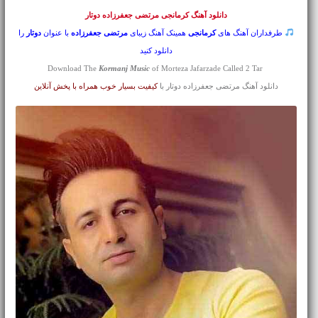
دانلود آهنگ کرمانجی
مرتضی جعفرزاده دوتار
طرفداران آهنگ های
کرمانجی
همینک آهنگ زیبای
مرتضی جعفرزاده
با عنوان
دوتار
را
دانلود کنید
Kormanj Music
of Morteza Jafarzade Called 2 Tar
Download The
دانلود آهنگ مرتضی جعفرزاده دوتار با
کیفیت بسیار خوب همراه با پخش آنلاین