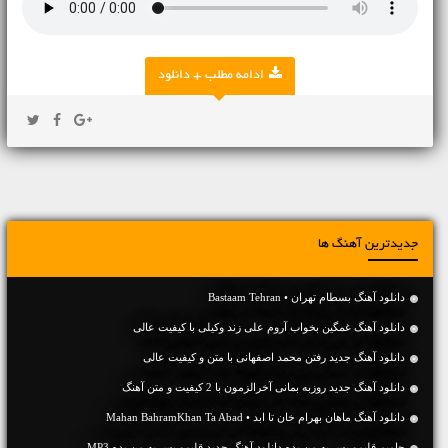
ادامه مطلب + دانلود
جدیدترین آهنگ ها
دانلود آهنگ بسطام تهران • Bastaam Tehran
دانلود آهنگ غمگین بخواب آروم علی زند وکیلی با کیفیت عالی
دانلود آهنگ جديد رفتن محمد اصفهانی با متن و کیفیت عالی
دانلود آهنگ جديد روزبه بمانی آخرالزمون با 2 کیفیت و متن آهنگ
دانلود آهنگ ماهان بهرام خان تا ابد • Mahan BahramKhan Ta Abad
حامیم قلبمو پس به من بده دانلود آهنگ جدید قلبمو پس به من بده MP3