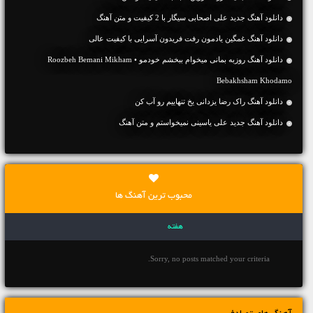
دانلود آهنگ جديد علی اصحابی سیگار با 2 کیفیت و متن آهنگ
دانلود آهنگ غمگین یادمون رفت فریدون آسرایی با کیفیت عالی
دانلود آهنگ روزبه بمانی میخوام ببخشم خودمو • Roozbeh Bemani Mikham
Bebakhsham Khodamo
دانلود آهنگ راک رضا یزدانی یخ تنهاییم رو آب کن
دانلود آهنگ جديد علی یاسینی نمیخواستم و متن آهنگ
محبوب ترین آهنگ ها
هفته
Sorry, no posts matched your criteria.