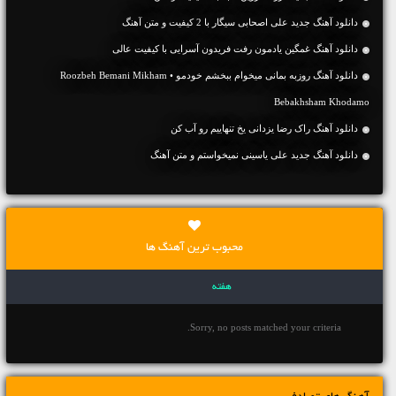
دانلود آهنگ جديد علی اصحابی سیگار با 2 کیفیت و متن آهنگ
دانلود آهنگ غمگین یادمون رفت فریدون آسرایی با کیفیت عالی
دانلود آهنگ روزبه بمانی میخوام ببخشم خودمو • Roozbeh Bemani Mikham
Bebakhsham Khodamo
دانلود آهنگ راک رضا یزدانی یخ تنهاییم رو آب کن
دانلود آهنگ جديد علی یاسینی نمیخواستم و متن آهنگ
محبوب ترین آهنگ ها
هفته
Sorry, no posts matched your criteria.