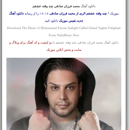
دانلود آهنگ
محمد فرزان صادقی چند وقته عشقم
موزیک ?
چند وقته عشقم اثری از محمد فرزان صادقی
♬♪♬♪ را از رسانه
دانلود آهنگ
جدید
;
نفیس موزیک
دانلود کنید
Download The Music of Mohammad Farzan Sadeghi Called Chand Vaghte Eshgham
From NafisMusic Now
دانلود آهنگ محمد فرزان صادقی چند وقته عشقم با
دو کیفیت و کد آهنگ برای وبلاگ و
سایت و پخش آنلاین موزیک