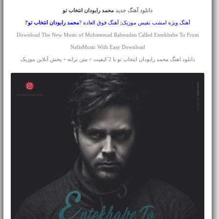
دانلود آهنگ جدید
محمد رابودان انتخاب تو
آهنگ ویژه امشب نفیس موزیک; آهنگ فوق العاده ?
محمد رابودان
انتخاب تو
?
Download The New Music of Mohammad Raboudan Called Entekhabe To From
NafisMusic With Easy Download
دانلود اهنگ محمد رابودان انتخاب تو با 2 کیفیت + متن ترانه + پخش آنلاین موزیک