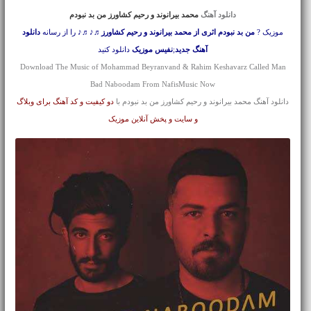
دانلود آهنگ
محمد بیرانوند و رحیم کشاورز من بد نبودم
موزیک ?
من بد نبودم اثری از محمد بیرانوند و رحیم کشاورز
♬♪♬♪ را از رسانه
دانلود
آهنگ جدید
;
نفیس موزیک
دانلود کنید
Download The Music of Mohammad Beyranvand & Rahim Keshavarz Called Man
Bad Naboodam From NafisMusic Now
دانلود آهنگ محمد بیرانوند و رحیم کشاورز من بد نبودم با
دو کیفیت و کد آهنگ برای وبلاگ
و سایت و پخش آنلاین موزیک