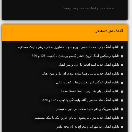
Sorry, no posts matched your criteria.
آهنگ های تصادفی
دانلود آهنگ جديد محمد حسن پور و سجاد کشاورز به نام مرهم با لینک مستقیم
دانلود ریمیکس آهنگ آرون افشار گیسو پریشان با کیفیت 128 و 320
دانلود آهنگ جديد امید افخم دل دل و متن آهنگ
دانلود آهنگ جديد مانی رهنما ساده بودی ای دل و متن آهنگ
دانلود آهنگ غمگین کنار رفتنت پویا با کیفیت عالی
دانلود آهنگ ایوان بند برف • Evan Band Barf
دانلود آهنگ شاد محسن یگانه وابستگی با کیفیت 128 و 320
دانلود موزیک ویدئو حمید صفت من دیوانه نیستم
دانلود آهنگ جديد بیژن مرتضوی به نام آخرین پیک با لینک مستقیم
دانلود آهنگ رپ مهراب و معراج به نام پنجه بکس