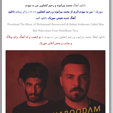
دانلود آهنگ
محمد بیرانوند و رحیم کشاورز من بد نبودم
موزیک ?
من بد نبودم اثری از محمد بیرانوند و رحیم کشاورز
♬♪♬♪ را از رسانه
دانلود
آهنگ جدید
;
نفیس موزیک
دانلود کنید
Download The Music of Mohammad Beyranvand & Rahim Keshavarz Called Man
Bad Naboodam From NafisMusic Now
دانلود آهنگ محمد بیرانوند و رحیم کشاورز من بد نبودم با
دو کیفیت و کد آهنگ برای وبلاگ
و سایت و پخش آنلاین موزیک