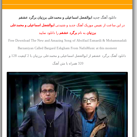
دانلود آهنگ جدید
ابوالفضل اسماعیلی و محمدعلی برزنیان برگرد عشقم
در این ساعت از نفیس موزیک آهنگ جدید و شنیدنی
ابوالفضل اسماعیلی و محمدعلی
برزنیان
به نام
برگرد عشقم
را دانلود نمایید
Free Download The New and Amazing Song of Abolfazl Esmaeili & Mohammadali
Barzaniyan Called Bargard Eshgham From NafisMusic at this moment
دانلود آهنگ برگرد عشقم از ابوالفضل اسماعیلی و محمدعلی برزنیان با 2 کیفیت 128 و
320 همراه با متن آهنگ