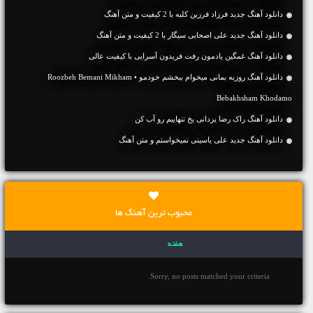
دانلود آهنگ جديد فرزاد فرزین کلبه با 2 کیفیت و متن آهنگ
دانلود آهنگ جديد علی اصحابی سیگار با 2 کیفیت و متن آهنگ
دانلود آهنگ غمگین یادمون رفت فریدون آسرایی با کیفیت عالی
دانلود آهنگ روزبه بمانی میخوام ببخشم خودمو • Roozbeh Bemani Mikham
Bebakhsham Khodamo
دانلود آهنگ راک رضا یزدانی یخ تنهاییم رو آب کن
دانلود آهنگ جديد علی یاسینی نمیخواستم و متن آهنگ
محبوب ترین آهنگ ها
هفته
Sorry, no posts matched your criteria.