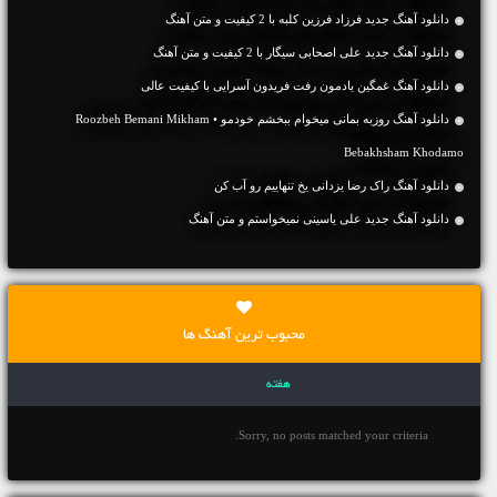
دانلود آهنگ جديد فرزاد فرزین کلبه با 2 کیفیت و متن آهنگ
دانلود آهنگ جديد علی اصحابی سیگار با 2 کیفیت و متن آهنگ
دانلود آهنگ غمگین یادمون رفت فریدون آسرایی با کیفیت عالی
دانلود آهنگ روزبه بمانی میخوام ببخشم خودمو • Roozbeh Bemani Mikham
Bebakhsham Khodamo
دانلود آهنگ راک رضا یزدانی یخ تنهاییم رو آب کن
دانلود آهنگ جديد علی یاسینی نمیخواستم و متن آهنگ
محبوب ترین آهنگ ها
هفته
Sorry, no posts matched your criteria.