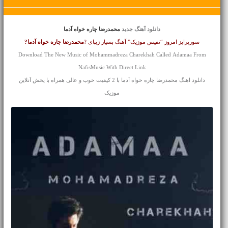
دانلود آهنگ جدید
محمدرضا چاره خواه آدما
سورپرایز امروز “نفیس موزیک” آهنگ بسیار زیبای ?
محمدرضا چاره خواه
آدما?
Download The New Music of Mohammadreza Charekhah Called Adamaa From
NafisMusic With Direct Link
دانلود اهنگ محمدرضا چاره خواه آدما با 2 کیفیت خوب و عالی همراه با پخش آنلاین
موزیک