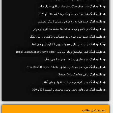
دانلود آهنگ شاد جینگ جینگ ساز میاد از بالای شیراز میاد
دانلود آهنگ شاد امید جهان دونه انار با کیفیت 128 و 320
دانلود آهنگ جديد هلن به نام سلام برسون با لینک مستقیم
دانلود آهنگ بی کلام و لایت No Water No Moon اثری از دویتر
دانلود آهنگ جديد علی جهان رمز چشمات با 2 کیفیت و متن آهنگ
دانلود آهنگ جديد علی هایپر منو یادت بیار با 2 کیفیت و متن آهنگ
دانلود آهنگ بابک جهانبخش زیبای بی تاب • Babak Jahanbakhsh Zibaye Bitab
دانلود آهنگ میثم نظری رد پاهات همراه با متن آهنگ
دانلود آهنگ ایوان بند بی نظیره عشق • Evan Band Binazire Eshgh
دانلود آهنگ ترکی Serdar Ortac Cimbiz
دانلود آهنگ جديد گرشا رضایی دلت نخواد و متن آهنگ
دانلود آهنگ شاد هادی نجفی وقتی میخندی با کیفیت 128 و 320
دسته بندی مطالب