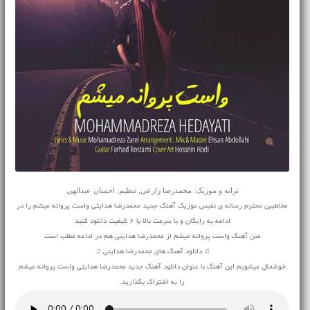
ترانه و موزیک: محمدرضا زارعی, تنظیم: احسان عبدالهی
مخاطبین محترم رسانه ی نفیس موزیک آهنگ جدید محمدرضا هدایتی واست پروانه میشم را در
ادامه به رایگان و با سرعت بالا با 2 کیفیت دانلود کنید
متن آهنگ واست پروانه میشم از محمدرضا هدایتی هم در ادامه مطلب است
♫ دانلود آهنگ های محمدرضا هدایتی ♫
خوشحال میشویم این آهنگ با عنوان دانلود آهنگ جدید محمدرضا هدایتی واست پروانه میشم
را به اشتراک بگذارید.