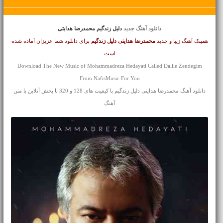
دانلود آهنگ جدید
دلیل زندگیم محمدرضا هدایتی
همینک آهنگ زیبا و جدید
محمدرضا هدایتی
دلیل زندگیم
برای دانلود شما عزیزان آماده شده
است
Download The New Music of Mohammadreza Hedayati Called Dalile Zendegim
From NafisMusic For You
دانلود آهنگ محمدرضا هدایتی دلیل زندگیم با کیفیت های 128 و 320 با پخش آنلاین با متن
آهنگ