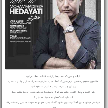
ترانه و موزیک: محدرضا زارعی, تنظیم: میلاد پرقوه
مخاطبین محترم رسانه ی نفیس موزیک آهنگ جدید عطر تو محمدرضا هدایتی را در ادامه به
رایگان و با سرعت بالا با 2 کیفیت دانلود کنید
متن آهنگ و پخش آنلاین آهنگ عطر تو از محمدرضا هدایتی هم در ادامه مطلب است
♫ دانلود آهنگ های محمدرضا هدایتی ♫
خوشحال میشویم این آهنگ با عنوان دانلود آهنگ جدید عطر تو محمدرضا هدایتی را به اشتراک