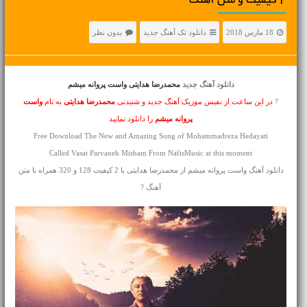
2 کیفیت و متن آهنگ
18 مارس 2018
دانلود تک آهنگ جدید
بدون نظر
دانلود آهنگ جدید
محمدرضا هدایتی واست پروانه میشم
?
در این ساعت از نفیس موزیک آهنگ جدید و شنیدنی
محمدرضا هدایتی
به نام
واست
پروانه میشم
را دانلود نمایید
Free Download The New and Amazing Song of Mohammadreza Hedayati
Called Vasat Parvaneh Misham From NafisMusic at this moment
دانلود آهنگ واست پروانه میشم از محمدرضا هدایتی با 2 کیفیت 128 و 320 همراه با متن
آهنگ ?