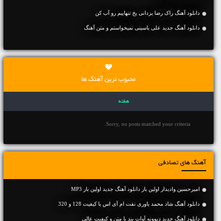
دانلود آهنگ راک رضا یزدانی یخ تنهاییم رو آب کن
دانلود آهنگ جديد علی یاسینی نمیخواستم و متن آهنگ
محبوب ترین آهنگ ها
هفته
Sorry, no posts matched your criteria.
آهنگ های تصادفی
امیرحسین وادیدار اولین بار دانلود آهنگ جدید اولین بار MP3
دانلود آهنگ شاد محمد یاوری نفت ام آی اس با کیفیت 128 و 320
دانلود آهنگ جديد دیوونه آوات بند با متن و کیفیت عالی