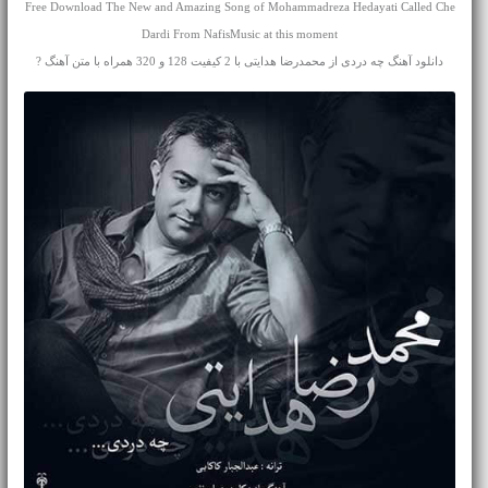
Free Download The New and Amazing Song of Mohammadreza Hedayati Called Che
Dardi From NafisMusic at this moment
دانلود آهنگ چه دردی از محمدرضا هدایتی با 2 کیفیت 128 و 320 همراه با متن آهنگ ?