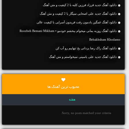
دانلود آهنگ جديد فرزاد فرزین کلبه با 2 کیفیت و متن آهنگ
دانلود آهنگ جديد علی اصحابی سیگار با 2 کیفیت و متن آهنگ
دانلود آهنگ غمگین یادمون رفت فریدون آسرایی با کیفیت عالی
دانلود آهنگ روزبه بمانی میخوام ببخشم خودمو • Roozbeh Bemani Mikham
Bebakhsham Khodamo
دانلود آهنگ راک رضا یزدانی یخ تنهاییم رو آب کن
دانلود آهنگ جديد علی یاسینی نمیخواستم و متن آهنگ
محبوب ترین آهنگ ها
هفته
Sorry, no posts matched your criteria.