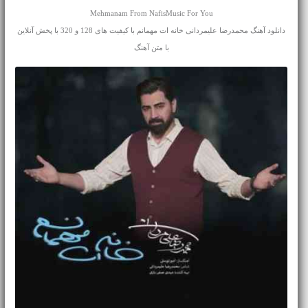
Mehmanam From NafisMusic For You
دانلود آهنگ محمدرضا علیمردانی خانه ات مهمانم با کیفیت های 128 و 320 با پخش آنلاین
با متن آهنگ