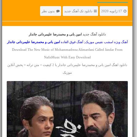
17 ژانویه 2020
دانلود تک آهنگ جدید
بدون نظر
دانلود آهنگ جدید
امین بانی و محمدرضا علیمردانی جاندار
آهنگ ویژه امشب نفیس موزیک; آهنگ فوق العاده
امین بانی و محمدرضا علیمردانی
جاندار
Download The New Music of Mohammadreza Alimardani Called Jandar From
NafisMusic With Easy Download
دانلود اهنگ امین بانی و محمدرضا علیمردانی جاندار با 2 کیفیت + متن ترانه + پخش آنلاین
موزیک