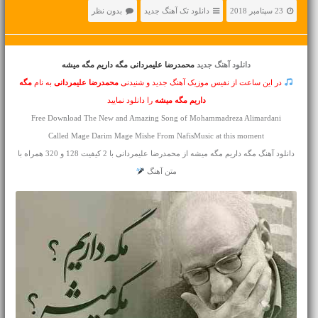
23 سپتامبر 2018
دانلود تک آهنگ جدید
بدون نظر
دانلود آهنگ جدید
محمدرضا علیمردانی مگه داریم مگه میشه
در این ساعت از نفیس موزیک آهنگ جدید و شنیدنی
محمدرضا علیمردانی
به نام
مگه
داریم مگه میشه
را دانلود نمایید
Free Download The New and Amazing Song of Mohammadreza Alimardani
Called Mage Darim Mage Mishe From NafisMusic at this moment
دانلود آهنگ مگه داریم مگه میشه از محمدرضا علیمردانی با 2 کیفیت 128 و 320 همراه با
متن آهنگ