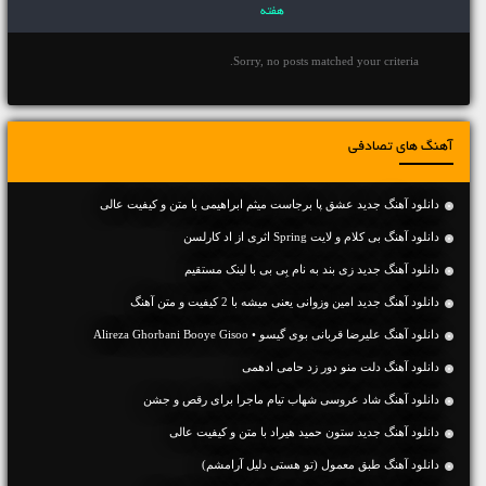
هفته
Sorry, no posts matched your criteria.
آهنگ های تصادفی
دانلود آهنگ جديد عشق پا برجاست میثم ابراهیمی با متن و کیفیت عالی
دانلود آهنگ بی کلام و لایت Spring اثری از اد کارلسن
دانلود آهنگ جديد زی بند به نام بِی بی با لینک مستقیم
دانلود آهنگ جديد امین وزوانی یعنی میشه با 2 کیفیت و متن آهنگ
دانلود آهنگ علیرضا قربانی بوی گیسو • Alireza Ghorbani Booye Gisoo
دانلود آهنگ دلت منو دور زد حامی ادهمی
دانلود آهنگ شاد عروسی شهاب تیام ماجرا برای رقص و جشن
دانلود آهنگ جديد ستون حمید هیراد با متن و کیفیت عالی
دانلود آهنگ طبق معمول (تو هستی دلیل آرامشم)