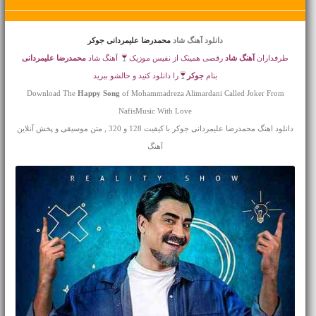
دانلود آهنگ شاد
محمدرضا علیمردانی جوکر
طرفداران
آهنگ شاد
رقصی همینک از نفیس موزیک
آهنگ شاد
محمدرضا علیمردانی
بنام
جوکر
را دانلود کنید و حالشو ببرید
Download The
Happy Song
of Mohammadreza Alimardani Called Joker From
NafisMusic With Love
دانلود اهنگ محمدرضا علیمردانی جوکر با کیفیت 128 و 320 , متن موسیقی و پخش آنلاین
آهنگ