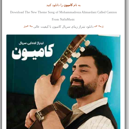
به نام
کامیون
را دانلود کنید
Download The New Theme Song of Mohammadreza Alimardani Called Camion
From NafisMusic
♫•*¨*•
دانلود تیتراژ زیبای سریال کامیون با کیفیت عالی
•*¨*•♫