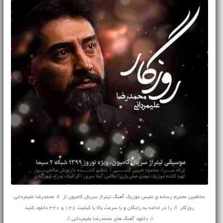
مخاطبین محترم رسانه ی نفیس موزیک آهنگ تیتراژ سریال کامیون از ♬ محمدرضا علیمردانی
روزگار ♬ را در ادامه به رایگان و با سرعت بالا با کیفیت 128 و 320 دانلود کنید
♫ دانلود آهنگ های محمدرضا علیمردانی ♫