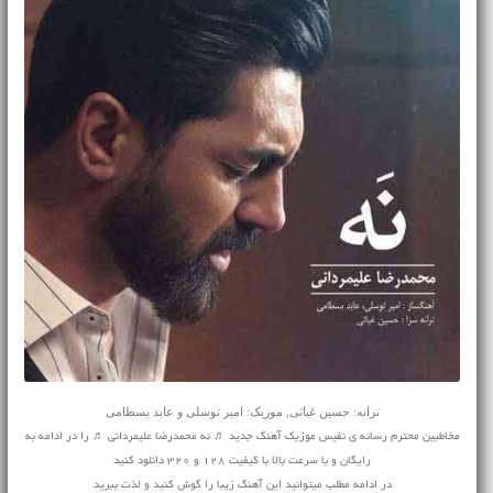
ترانه: حسین غیاثی, موزیک: امیر توسلی و عابد بسطامی
مخاطبین محترم رسانه ی نفیس موزیک آهنگ جدید ♬ نه محمدرضا علیمردانی ♬ را در ادامه به
رایگان و با سرعت بالا با کیفیت 128 و 320 دانلود کنید
در ادامه مطلب میتوانید این آهنگ زیبا را گوش کنید و لذت ببرید