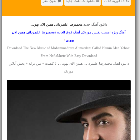
15 فوریه 2018
دانلود تک آهنگ جدید
بدون نظر
دانلود آهنگ جدید
محمدرضا علیمردانی همین الان یهویی
آهنگ ویژه امشب نفیس موزیک; آهنگ فوق العاده ?
محمدرضا علیمردانی
همین الان
یهویی
?
Download The New Music of Mohammadreza Alimardani Called Hamin Alan Yehoei
From NafisMusic With Easy Download
دانلود اهنگ محمدرضا علیمردانی همین الان یهویی با 2 کیفیت + متن ترانه + پخش آنلاین
موزیک