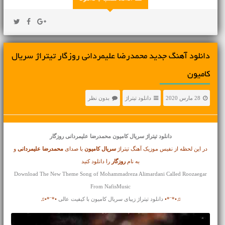
دانلود آهنگ جدید محمدرضا علیمردانی روزگار تیتراژ سریال
کامیون
28 مارس 2020
دانلود تیتراژ
بدون نظر
دانلود تیتراژ
سریال کامیون محمدرضا علیمردانی روزگار
در این لحظه از نفیس موزیک آهنگ تیتراژ
سریال کامیون
با صدای
محمدرضا علیمردانی
و
به نام
روزگار
را دانلود کنید
Download The New Theme Song of Mohammadreza Alimardani Called Roozaegar
From NafisMusic
♫•*¨*•
دانلود تیتراژ زیبای سریال کامیون با کیفیت عالی
•*¨*•♫