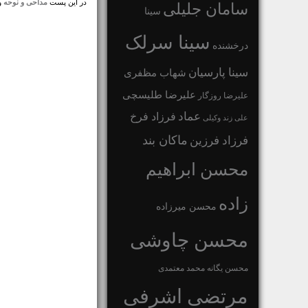
در این پست
مداحی و نوحه
و 
سامان جلیلی
سینا
سینا سرلک
درخشنده
سینا پارسیان
شهاب مظفری
علیرضا طلیسچی
علیرضا روزگار
عماد
فرزاد فرخ
علی زند وکیلی
ماکان بند
فرزاد فرزین
محسن ابراهیم
زاده
محسن میرزاده
محسن چاوشی
محسن یگانه
محمد معتمدی
مرتضی اشرفی