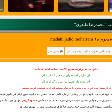
ب "محمدرضا طاهری"
madahi jadid 
نلود مداحی محرم
,
دانلود نوحه و مداحی
بدون نظر
دانلود مداحی و نوحه محرم 98 madahi jadid moharram
ای ساربان آهسته ران آرام جان گم کرده ام
آخر شده ماه حسین من میزبان گم کرده ام
فرا رسیدن ماه خون ، ماه محرم را به تمام مسلمانان عزیز تسلیت عرض میکنیم.
ری،رضا نریمانی،حمید علیمی،مهدی رعنایی،نریمان پناهی،محمد حسین حدادیان،حسین عینی فرد،امیر عبا
 منصوری،نادر جوادی،حسین سیب سرخی،جواد مقدم،میثم مطیعی،
محمود کریمی
،مهدی میرداماد،مه
لحشور،مهدی اکبری،حسن خلج،محمدرضا طاهری،مجتبی رمضانی،مهدی مختاری