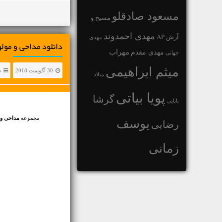
مسعود صادقلو
مسیح و
مهدی احمدوند
آرش AP
مهدی
دانلود مداحی و مول
مهراب
مهدی مقدم
جهانی
میثم ابراهیمی
30 آگوست 2018
د
میلاد
پویا بیاتی
گرشا
بابایی
مجموعه
مداحی و 
یوسف
رضایی
زمانی