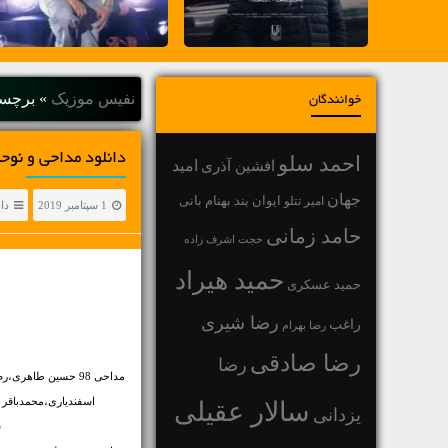
نفیس موزیک
»
برچس
خوانندگان
دانلود مداحی و نوحه محرم 98 moharram
احمد سلو
افشین آذری
امید
جهان
بهنام بانی
امیر تتلو
ایوان بند
1 سپتامبر 2019
دا
حامد زمانی
حجت اشرف زاده
حمید هیراد
حمید عسکری
رضا شیری
راغب
رضا بهرام
رضا صادقی
رضا
مداحی 98 حسین طاه
اسفندیاری،محمدباقر
سالار عقیلی
یزدانی
س