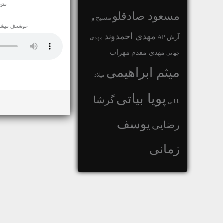
متن
مسعود صادقلو
مسیح و
خوشحال میشوی
مهدی احمدوند
آرش AP
مهدی
مهراب
مهدی مقدم
جهانی
میثم ابراهیمی
میلاد
پویا بیاتی
گرشا
بابایی
یوسف
رضایی
زمانی