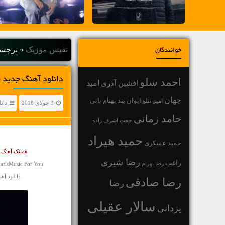
نفیس موزیک
»
برچس
خوانندگان
دانلود آهنگ جديد 
احمد سلو
افشین آذری
امید
جهان
بهنام بانی
امیر تتلو
ایوان بند
3 جولای 2018
دان
حامد زمانی
حجت اشرف زاده
حمید هیراد
حمید عسکری
همینک آهنگ ز
رضا شیری
راغب
رضا بهرام
fisMusic For You
دانلود آهنگ م
رضا صادقی
رضا
سالار عقیلی
یزدانی