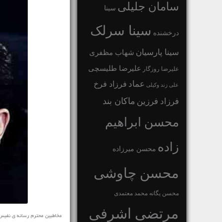
سامان جلیلی
سینا
سینا سرلک
درخشنده
سینا پارسیان
شهاب مظفری
علیرضا طلیسچی
علیرضا روزگار
عماد
فرزاد فرخ
علی زند وکیلی
ماکان بند
فرزاد فرزین
محسن ابراهیم
زاده
محسن میرزاده
محسن چاوشی
محسن یگانه
محمد معتمدی
مرتضی اشرفی
مخاطبین محترم رسانه ی نفیس موزی