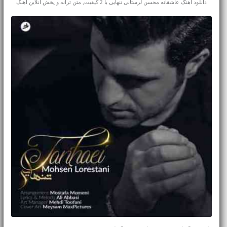
دانلود آهنگ عاشقانه محسن لرستانی تنهایی با 2 کیفیت, متن ترانه و پخش آنلاین آهنگ