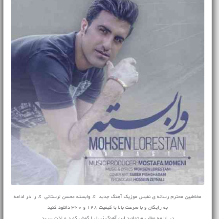
مخاطبین محترم رسانه ی نفیس موزیک آهنگ جدید ♬ وابسته محسن لرستانی ♬ را در ادامه
به رایگان و با سرعت بالا با کیفیت 128 و 320 دانلود کنید
در ادامه مطلب میتوانید این آهنگ زیبا را گوش کنید و لذت ببرید