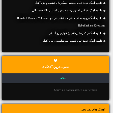
دانلود آهنگ جديد علی اصحابی سیگار با 2 کیفیت و متن آهنگ
دانلود آهنگ غمگین یادمون رفت فریدون آسرایی با کیفیت عالی
دانلود آهنگ روزبه بمانی میخوام ببخشم خودمو • Roozbeh Bemani Mikham
Bebakhsham Khodamo
دانلود آهنگ راک رضا یزدانی یخ تنهاییم رو آب کن
دانلود آهنگ جديد علی یاسینی نمیخواستم و متن آهنگ
محبوب ترین آهنگ ها
هفته
Sorry, no posts matched your criteria.
آهنگ های تصادفی