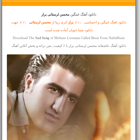
دانلود آهنگ غمگین
محسن لرستانی برار
دانلود اهنگ غمگین و احساسی ♩♪♬
برار
اثری زیبا از
محسن لرستانی
♩♪♬ جهت
دانلود شما خوبان آماده شده است
Download The
Sad Song
of Mohsen Lorestani Called Berar From NafisMusic
دانلود آهنگ عاشقانه محسن لرستانی برار با 2 کیفیت, متن ترانه و پخش آنلاین آهنگ