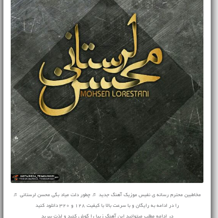
مخاطبین محترم رسانه ی نفیس موزیک آهنگ جدید ♬ چطور دلت میاد بگی محسن لرستانی ♬
را در ادامه به رایگان و با سرعت بالا با کیفیت 128 و 320 دانلود کنید
در ادامه مطلب میتوانید این آهنگ زیبا را گوش کنید و لذت ببرید