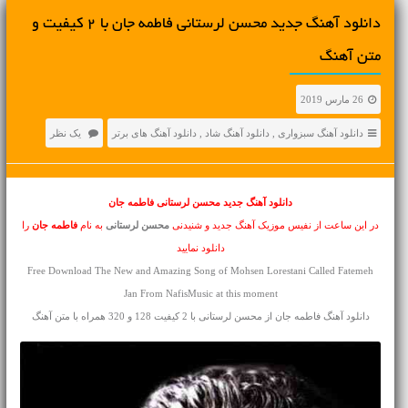
دانلود آهنگ جديد محسن لرستانی فاطمه جان با 2 کیفیت و
متن آهنگ
26 مارس 2019
دانلود آهنگ سبزواری
,
دانلود آهنگ شاد
,
دانلود آهنگ های برتر
یک نظر
دانلود آهنگ جدید
محسن لرستانی فاطمه جان
در این ساعت از نفیس موزیک آهنگ جدید و شنیدنی
محسن لرستانی
به نام
فاطمه جان
را
دانلود نمایید
Free Download The New and Amazing Song of Mohsen Lorestani Called Fatemeh
Jan From NafisMusic at this moment
دانلود آهنگ فاطمه جان از محسن لرستانی با 2 کیفیت 128 و 320 همراه با متن آهنگ