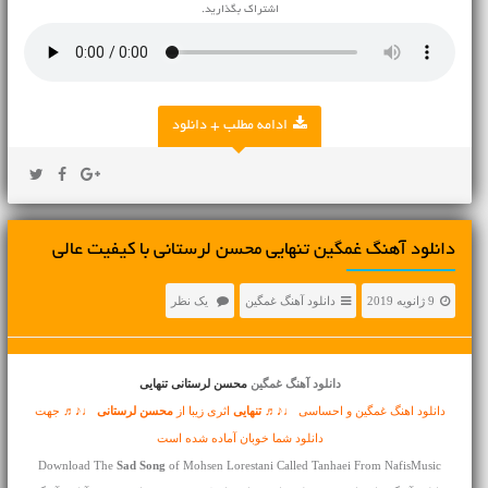
اشتراک بگذارید.
ادامه مطلب + دانلود
دانلود آهنگ غمگین تنهایی محسن لرستانی با کیفیت عالی
9 ژانویه 2019
دانلود آهنگ غمگین
یک نظر
دانلود آهنگ غمگین
محسن لرستانی تنهایی
دانلود اهنگ غمگین و احساسی ♩♪♬
تنهایی
اثری زیبا از
محسن لرستانی
♩♪♬ جهت
دانلود شما خوبان آماده شده است
Download The
Sad Song
of Mohsen Lorestani Called Tanhaei From NafisMusic