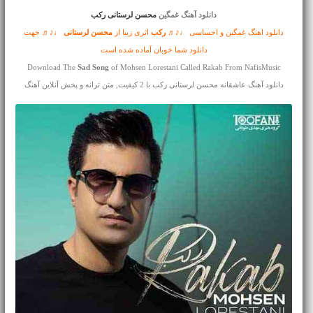
دانلود آهنگ غمگین
محسن لرستانی رکب
دانلود اهنگ غمگین و احساسی ♩♪♬
رکب
اثری زیبا از
محسن لرستانی
♩♪♬ جهت
دانلود شما خوبان آماده شده است
Download The
Sad Song
of Mohsen Lorestani Called Rakab From NafisMusic
دانلود آهنگ عاشقانه محسن لرستانی رکب با 2 کیفیت, متن ترانه و پخش آنلاین آهنگ