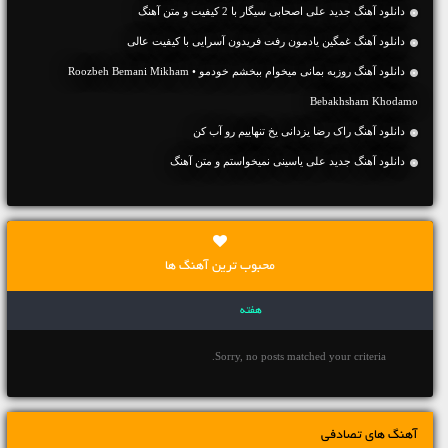
دانلود آهنگ جديد علی اصحابی سیگار با 2 کیفیت و متن آهنگ
دانلود آهنگ غمگین یادمون رفت فریدون آسرایی با کیفیت عالی
دانلود آهنگ روزبه بمانی میخوام ببخشم خودمو • Roozbeh Bemani Mikham
Bebakhsham Khodamo
دانلود آهنگ راک رضا یزدانی یخ تنهاییم رو آب کن
دانلود آهنگ جديد علی یاسینی نمیخواستم و متن آهنگ
محبوب ترین آهنگ ها
هفته
Sorry, no posts matched your criteria.
آهنگ های تصادفی