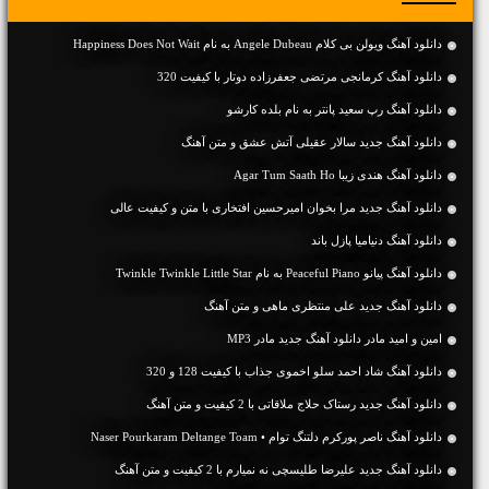
دانلود آهنگ ویولن بی کلام Angele Dubeau به نام Happiness Does Not Wait
دانلود آهنگ کرمانجی مرتضی جعفرزاده دوتار با کیفیت 320
دانلود آهنگ رپ سعید پانتر به نام بلده کارشو
دانلود آهنگ جديد سالار عقیلی آتش عشق و متن آهنگ
دانلود آهنگ هندی زیبا Agar Tum Saath Ho
دانلود آهنگ جديد مرا بخوان امیرحسین افتخاری با متن و کیفیت عالی
دانلود آهنگ دنیامیا پازل باند
دانلود آهنگ پیانو Peaceful Piano به نام Twinkle Twinkle Little Star
دانلود آهنگ جديد علی منتظری ماهی و متن آهنگ
امین و امید مادر دانلود آهنگ جدید مادر MP3
دانلود آهنگ شاد احمد سلو اخموی جذاب با کیفیت 128 و 320
دانلود آهنگ جديد رستاک حلاج ملاقاتی با 2 کیفیت و متن آهنگ
دانلود آهنگ ناصر پورکرم دلتنگ توام • Naser Pourkaram Deltange Toam
دانلود آهنگ جديد علیرضا طلیسچی نه نمیارم با 2 کیفیت و متن آهنگ