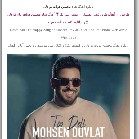
دانلود آهنگ شاد
محسن دولت تو دلی
طرفداران
آهنگ شاد
رقصی همینک از نفیس موزیک
آهنگ شاد
محسن دولت
بنام
تو دلی
را دانلود کنید و حالشو ببرید
Download The
Happy Song
of Mohsen Dovlat Called Too Deli From NafisMusic
With Love
دانلود اهنگ محسن دولت تو دلی با کیفیت 128 و 320 , متن موسیقی و پخش آنلاین آهنگ