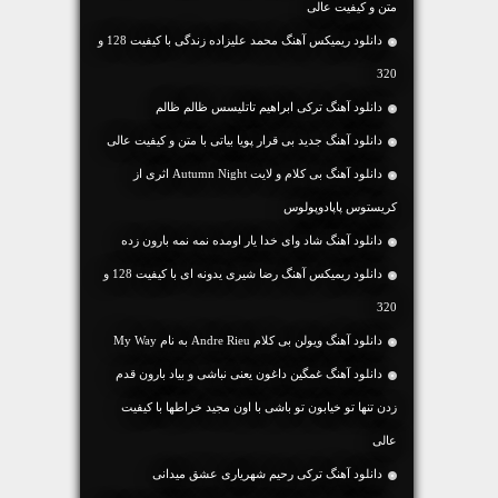
متن و کیفیت عالی
دانلود ریمیکس آهنگ محمد علیزاده زندگی با کیفیت 128 و
320
دانلود آهنگ ترکی ابراهیم تاتلیسس ظالم ظالم
دانلود آهنگ جديد بی قرار پویا بیاتی با متن و کیفیت عالی
دانلود آهنگ بی کلام و لایت Autumn Night اثری از
کریستوس پاپادوپولوس
دانلود آهنگ شاد وای خدا یار اومده نمه نمه بارون زده
دانلود ریمیکس آهنگ رضا شیری یدونه ای با کیفیت 128 و
320
دانلود آهنگ ویولن بی کلام Andre Rieu به نام My Way
دانلود آهنگ غمگین داغون یعنی نباشی و بیاد بارون قدم
زدن تنها تو خیابون تو باشی با اون مجید خراطها با کیفیت
عالی
دانلود آهنگ ترکی رحیم شهریاری عشق میدانی