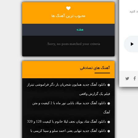
محبوب ترین آهنگ ها
هفته
Sorry, no posts matched your criteria.
آهنگ های تصادفی
دانلود آهنگ جدید همایون شجریان بار دگر فراموشی تیتراژ
فیلم یک گزارش واقعی
دانلود آهنگ جديد میلاد بابایی نور ماه با 2 کیفیت و متن
آهنگ
دانلود آهنگ شاد پویان نجف لیلا خانوم با کیفیت 128 و 320
دانلود آهنگ جديد تنهایی یعنی احمد سلو و سینا کریمی با