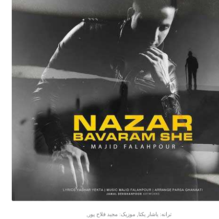
ترانه: یاشار یکتا, موزیک: مجید فلاح پور,