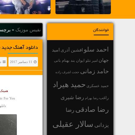
نفیس موزیک
»
برچسب
خوانندگان
دانلود آهنگ جديد نذ
احمد سلو
افشین آذری
امید
جهان
بهنام بانی
امیر تتلو
ایوان بند
11 دسامبر 2017
د
حامد زمانی
حجت اشرف زاده
حمید هیراد
حمید عسکری
همینک 
رضا شیری
راغب
رضا بهرام
ic For You
دانلود آ
رضا صادقی
رضا
سالار عقیلی
یزدانی