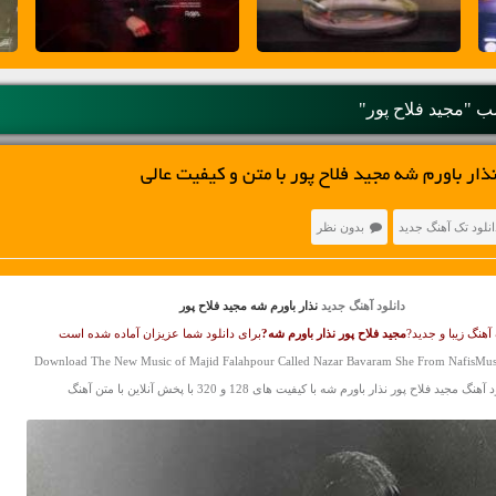
 "مجید فلاح پور"
ار باورم شه مجید فلاح پور با متن و کیفیت عالی
انلود تک آهنگ جدید
بدون نظر
دانلود آهنگ جدید
نذار باورم شه مجید فلاح پور
آهنگ زیبا و جدید?
مجید فلاح پور
نذار باورم شه?
برای دانلود شما عزیزان آماده شده است
Download The New Music of Majid Falahpour Called Nazar Bavaram She From NafisMus
هنگ مجید فلاح پور نذار باورم شه با کیفیت های 128 و 320 با پخش آنلاین با متن آهنگ