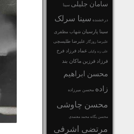
سامان جلیلی
سینا
سینا سرلک
درخشنده
سینا پارسیان
شهاب مظفری
علیرضا طلیسچی
علیرضا روزگار
عماد
فرزاد فرخ
علی زند وکیلی
ماکان بند
فرزاد فرزین
محسن ابراهیم
زاده
محسن میرزاده
محسن چاوشی
محسن یگانه
محمد معتمدی
مرتضی اشرفی