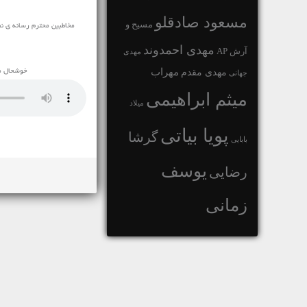
مسعود صادقلو
مسیح و
مخاطبین محترم رسانه ی نفیس مو
مهدی احمدوند
آرش AP
مهدی
مهراب
مهدی مقدم
خوشحال می
جهانی
میثم ابراهیمی
میلاد
پویا بیاتی
گرشا
بابایی
یوسف
رضایی
زمانی