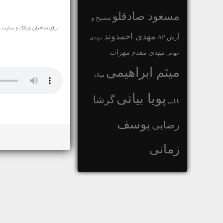
مسعود صادقلو
مسیح و
برای صاحبان وبلاگ و سایت ک
مهدی احمدوند
آرش AP
مهدی
مهراب
مهدی مقدم
جهانی
میثم ابراهیمی
میلاد
پویا بیاتی
گرشا
بابایی
یوسف
رضایی
زمانی