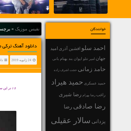
نفیس موزیک
»
برچسب
خوانندگان
دانلود آهنگ ترکی 
احمد سلو
افشین آذری
امید
جهان
بهنام بانی
امیر تتلو
ایوان بند
24 ژانویه 2019
دان
حامد زمانی
حجت اشرف زاده
حمید هیراد
حمید عسکری
♬♪ در این س
رضا شیری
راغب
رضا بهرام
رضا صادقی
رضا
سالار عقیلی
یزدانی