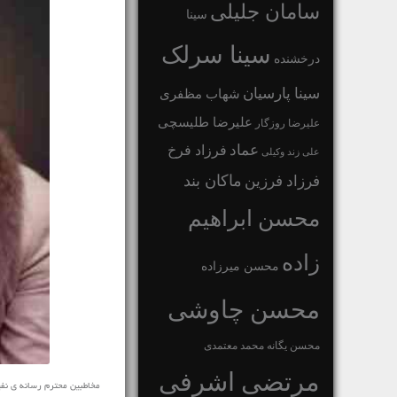
سامان جلیلی
سینا
سینا سرلک
درخشنده
سینا پارسیان
شهاب مظفری
علیرضا طلیسچی
علیرضا روزگار
عماد
فرزاد فرخ
علی زند وکیلی
ماکان بند
فرزاد فرزین
محسن ابراهیم
زاده
محسن میرزاده
محسن چاوشی
محسن یگانه
محمد معتمدی
مرتضی اشرفی
مخاطبین محترم رسانه ی نفیس مو