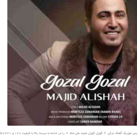
زیک آهنگ ترکی ♬ گوزل گوزل مجید علی شاه ♬ را در ادامه با سرعت بالا با کیفیت 128 و 320 دانلود کنید