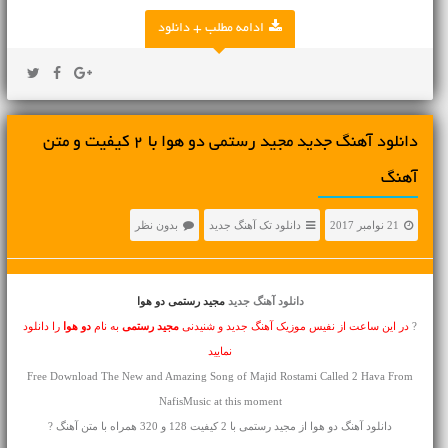
ادامه مطلب + دانلود
دانلود آهنگ جديد مجید رستمی دو هوا با 2 کیفیت و متن
آهنگ
21 نوامبر 2017
دانلود تک آهنگ جدید
بدون نظر
دانلود آهنگ جدید
مجید رستمی دو هوا
?
در این ساعت از نفیس موزیک آهنگ جدید و شنیدنی
مجید رستمی
به نام
دو هوا
را دانلود
نمایید
Free Download The New and Amazing Song of Majid Rostami Called 2 Hava From
NafisMusic at this moment
دانلود آهنگ دو هوا از مجید رستمی با 2 کیفیت 128 و 320 همراه با متن آهنگ ?