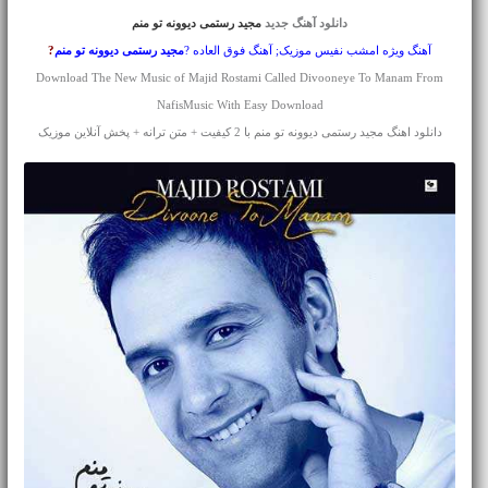
دانلود آهنگ جدید
مجید رستمی دیوونه تو منم
آهنگ ویژه امشب نفیس موزیک; آهنگ فوق العاده ?
مجید رستمی
دیوونه تو منم
?
Download The New Music of Majid Rostami Called Divooneye To Manam From
NafisMusic With Easy Download
دانلود اهنگ مجید رستمی دیوونه تو منم با 2 کیفیت + متن ترانه + پخش آنلاین موزیک