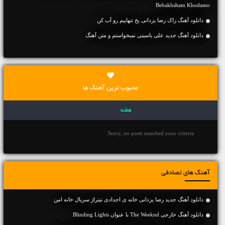
Bebakhsham Khodamo
دانلود آهنگ راک رضا یزدانی یخ تنهاییم رو آب کن
دانلود آهنگ جديد علی یاسینی نمیخواستم و متن آهنگ
محبوب ترین آهنگ ها
هفته
Sorry, no posts matched your criteria.
آهنگ های تصادفی
دانلود آهنگ جدید رضا یزدانی خانه ی اجدادی تیتراژ سریال خانه امن
دانلود آهنگ خارجی The Weeknd با عنوان Blinding Lights