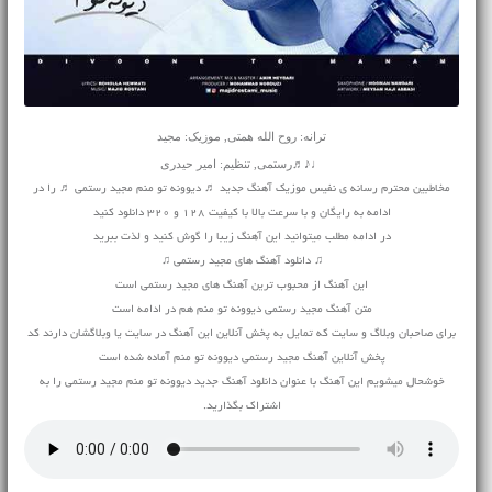
ترانه: روح الله همتی, موزیک: مجید
♩♪♬رستمی, تنظیم: امیر حیدری
مخاطبین محترم رسانه ی نفیس موزیک آهنگ جدید ♬ دیوونه تو منم مجید رستمی ♬ را در
ادامه به رایگان و با سرعت بالا با کیفیت 128 و 320 دانلود کنید
در ادامه مطلب میتوانید این آهنگ زیبا را گوش کنید و لذت ببرید
♫ دانلود آهنگ های مجید رستمی ♫
این آهنگ از محبوب ترین آهنگ های مجید رستمی است
متن آهنگ مجید رستمی دیوونه تو منم هم در ادامه است
برای صاحبان وبلاگ و سایت که تمایل به پخش آنلاین این آهنگ در سایت یا وبلاگشان دارند کد
پخش آنلاین آهنگ مجید رستمی دیوونه تو منم آماده شده است
خوشحال میشویم این آهنگ با عنوان دانلود آهنگ جدید دیوونه تو منم مجید رستمی را به
اشتراک بگذارید.