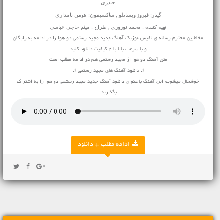
حیدری
گیتار: فیروز ویسانلو , ساکسیفون: هومن نامداری
تهیه کننده : محمد نوروزی , طراح : میثم حاجی عباسی
مخاطبین محترم رسانه ی نفیس موزیک آهنگ جدید مجید رستمی دو هوا را در ادامه به رایگان
و با سرعت بالا با 2 کیفیت دانلود کنید
متن آهنگ دو هوا از مجید رستمی هم در ادامه مطلب است
♫ دانلود آهنگ های مجید رستمی ♫
خوشحال میشویم این آهنگ با عنوان دانلود آهنگ جدید مجید رستمی دو هوا را به اشتراک
بگذارید.
ادامه مطلب + دانلود