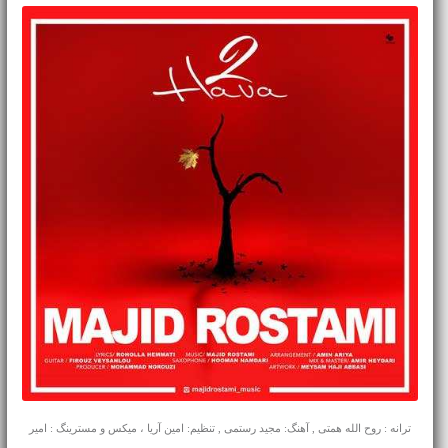
ترانه : روح الله همتی , آهنگ: مجید رستمی , تنظیم: امین آریا ، میکس و مسترینگ : امیر