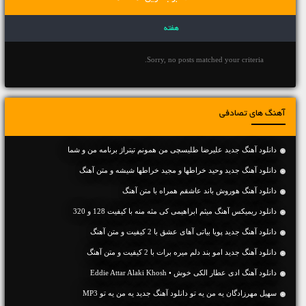
هفته
Sorry, no posts matched your criteria.
آهنگ های تصادفی
دانلود آهنگ جدید علیرضا طلیسچی من همونم تیتراژ برنامه من و شما
دانلود آهنگ جديد وحید خراطها و مجید خراطها شیشه و متن آهنگ
دانلود آهنگ هوروش باند عاشقم همراه با متن آهنگ
دانلود ریمیکس آهنگ میثم ابراهیمی کی مثه منه با کیفیت 128 و 320
دانلود آهنگ جديد پویا بیاتی آهای عشق با 2 کیفیت و متن آهنگ
دانلود آهنگ جديد امو بند دلم میره برات با 2 کیفیت و متن آهنگ
دانلود آهنگ ادی عطار الکی خوش • Eddie Attar Alaki Khosh
سهیل مهرزادگان یه من یه تو دانلود آهنگ جدید یه من یه تو MP3