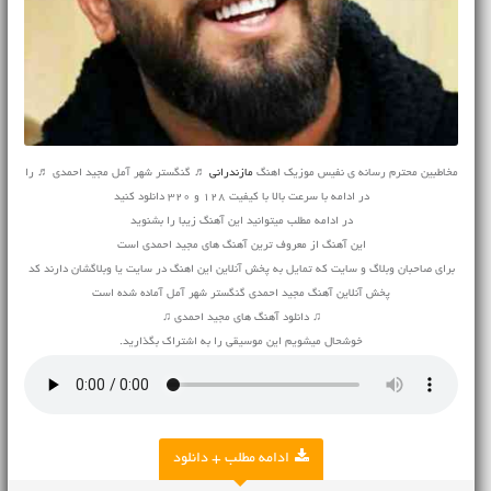
مخاطبین محترم رسانه ی نفیس موزیک اهنگ
مازندرانی
♬ گنگستر شهر آمل مجید احمدی ♬ را
در ادامه با سرعت بالا با کیفیت 128 و 320 دانلود کنید
در ادامه مطلب میتوانید این آهنگ زیبا را بشنوید
این آهنگ از معروف ترین آهنگ های مجید احمدی است
برای صاحبان وبلاگ و سایت که تمایل به پخش آنلاین این اهنگ در سایت یا وبلاگشان دارند کد
پخش آنلاین آهنگ مجید احمدی گنگستر شهر آمل آماده شده است
♫
دانلود آهنگ
های مجید احمدی ♫
خوشحال میشویم این موسیقی را به اشتراک بگذارید.
ادامه مطلب + دانلود