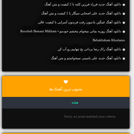
دانلود آهنگ جديد فرزاد فرزین کلبه با 2 کیفیت و متن آهنگ
دانلود آهنگ جديد علی اصحابی سیگار با 2 کیفیت و متن آهنگ
دانلود آهنگ غمگین یادمون رفت فریدون آسرایی با کیفیت عالی
دانلود آهنگ روزبه بمانی میخوام ببخشم خودمو • Roozbeh Bemani Mikham
Bebakhsham Khodamo
دانلود آهنگ راک رضا یزدانی یخ تنهاییم رو آب کن
دانلود آهنگ جديد علی یاسینی نمیخواستم و متن آهنگ
محبوب ترین آهنگ ها
هفته
Sorry, no posts matched your criteria.