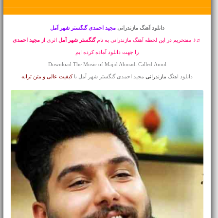
دانلود آهنگ مازندرانی
مجید احمدی گنگستر شهر آمل
♬♪ مفتخریم در این لحظه آهنگ مازندرانی به نام
گنگستر شهر آمل
اثری از
مجید احمدی
را جهت دانلود آماده کرده ایم
Download The Music of Majid Ahmadi Called Amol
دانلود اهنگ
مازندرانی
مجید احمدی گنگستر شهر آمل با
کیفیت عالی و متن ترانه