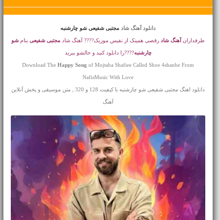
دانلود آهنگ شاد
مجتبی شفیعی شو چارشنبه
طرفداران
آهنگ شاد
رقصی همینک از نفیس موزیک???? آهنگ شاد
مجتبی شفیعی
بنام
شو
چارشنبه
????را دانلود کنید و حالشو ببرید
Download The
Happy Song
of Mojtaba Shafiee Called Shoe 4shanbe From
NafisMusic With Love
دانلود اهنگ مجتبی شفیعی شو چارشنبه با کیفیت 128 و 320 , متن موسیقی و پخش آنلاین
آهنگ