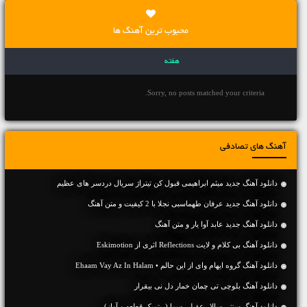
محبوب ترین آهنگ ها
هفته
Sorry, no posts matched your criteria.
آهنگ های تصادفی
دانلود آهنگ جدید میثم ابراهیمی قبول کن تیتراژ سریال دردسر های عظیم
دانلود آهنگ جديد عرفان طهماسبی نجلا با 2 کیفیت و متن آهنگ
دانلود آهنگ جديد عابد آوا یار و متن آهنگ
دانلود آهنگ بی کلام و لایت Reflections اثری از Eskimotion
دانلود آهنگ گروه ایهام وای از این حالم • Ehaam Vay Az In Halam
دانلود آهنگ بلوچی تی چمان خمار دل نی بیقرار
دانلود آهنگ سنتی سالار عقیلی سما (ریتمیک قطعه و آواز)