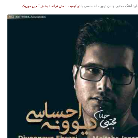
نلود آهنگ مجتبی جانان دیوونه احساسی با
دو کیفیت + متن ترانه + پخش آنلاین موزیک