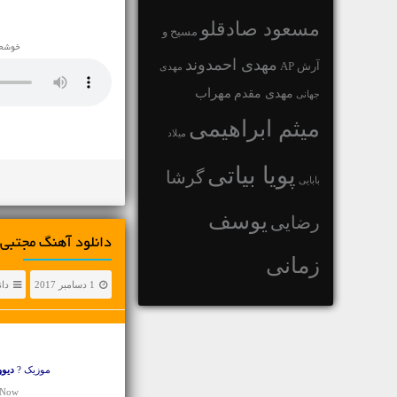
مسعود صادقلو
مسیح و
خوشحا
مهدی احمدوند
آرش AP
مهدی
مهراب
مهدی مقدم
جهانی
میثم ابراهیمی
میلاد
پویا بیاتی
گرشا
بابایی
یوسف
رضایی
دانلود آهنگ مجتبی 
زمانی
1 دسامبر 2017
دان
موزیک ?
دیوو
 Now