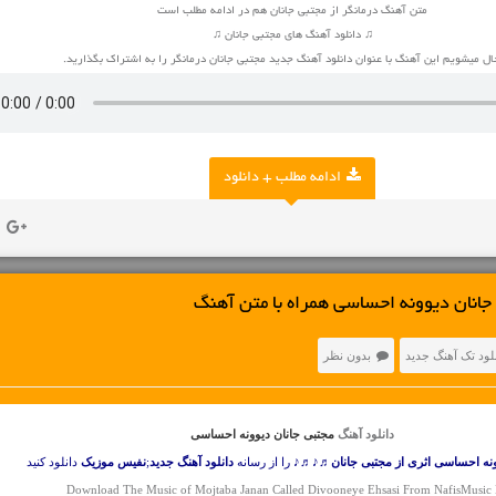
متن آهنگ درمانگر از مجتبی جانان هم در ادامه مطلب است
♫ دانلود آهنگ های مجتبی جانان ♫
ل میشویم این آهنگ با عنوان دانلود آهنگ جدید مجتبی جانان درمانگر را به اشتراک بگذارید.
ادامه مطلب + دانلود
جانان دیوونه احساسی همراه با متن آهنگ
لود تک آهنگ جدید
بدون نظر
دانلود آهنگ
مجتبی جانان دیوونه احساسی
نه احساسی اثری از مجتبی جانان
♬♪♬♪ را از رسانه
دانلود آهنگ جدید
;
نفیس موزیک
دانلود کنید
Download The Music of Mojtaba Janan Called Divooneye Ehsasi From NafisMusic