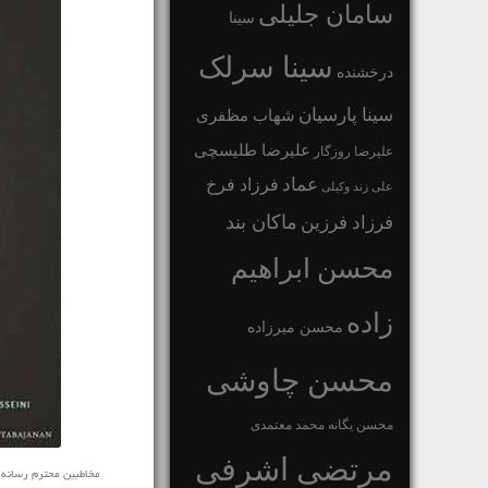
سامان جلیلی
سینا
سینا سرلک
درخشنده
سینا پارسیان
شهاب مظفری
علیرضا طلیسچی
علیرضا روزگار
عماد
فرزاد فرخ
علی زند وکیلی
ماکان بند
فرزاد فرزین
محسن ابراهیم
زاده
محسن میرزاده
محسن چاوشی
محسن یگانه
محمد معتمدی
مرتضی اشرفی
مخاطبین محترم رسانه ی نفی