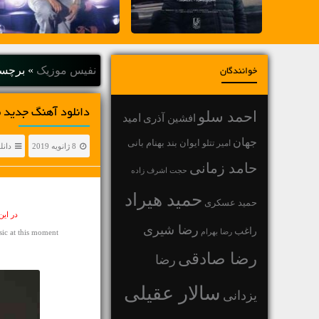
نفیس موزیک
»
برچسب
خوانندگان
دانلود آهنگ جديد مجتبی جانا
احمد سلو
افشین آذری
امید
جهان
بهنام بانی
امیر تتلو
ایوان بند
8 ژانویه 2019
دانل
حامد زمانی
حجت اشرف زاده
حمید هیراد
حمید عسکری
در ای
رضا شیری
راغب
رضا بهرام
c at this moment
رضا صادقی
رضا
سالار عقیلی
یزدانی