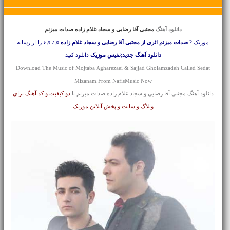
دانلود آهنگ
مجتبی آقا رضایی و سجاد غلام زاده صدات میزنم
موزیک ?
صدات میزنم اثری از مجتبی آقا رضایی و سجاد غلام زاده
♬♪♬♪ را از رسانه
دانلود آهنگ جدید
;
نفیس موزیک
دانلود کنید
Download The Music of Mojtaba Agharezaei & Sajjad Gholamzadeh Called Sedat
Mizanam From NafisMusic Now
دانلود آهنگ مجتبی آقا رضایی و سجاد غلام زاده صدات میزنم با
دو کیفیت و کد آهنگ برای
وبلاگ و سایت و پخش آنلاین موزیک