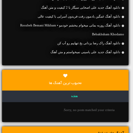
دانلود آهنگ جديد علی اصحابی سیگار با 2 کیفیت و متن آهنگ
دانلود آهنگ غمگین یادمون رفت فریدون آسرایی با کیفیت عالی
دانلود آهنگ روزبه بمانی میخوام ببخشم خودمو • Roozbeh Bemani Mikham
Bebakhsham Khodamo
دانلود آهنگ راک رضا یزدانی یخ تنهاییم رو آب کن
دانلود آهنگ جديد علی یاسینی نمیخواستم و متن آهنگ
محبوب ترین آهنگ ها
هفته
Sorry, no posts matched your criteria.