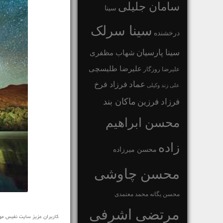
سامان جلیلی
سینا
سینا سرلک
درخشنده
سینا پارسیان
شهاب مظفری
علیرضا طلیسچی
علیرضا روزگار
عماد
فرزاد فرخ
علی زند وکیلی
ماکان بند
فرزاد فرزین
محسن ابراهیم
زاده
محسن میرزاده
محسن چاوشی
محسن یگانه
محمد معتمدی
مرتضی اشرفی
کاربران عزیز سایت نفیس موزیک آهنگ آرامش بخش Twilight Peace مایکل لوگوز