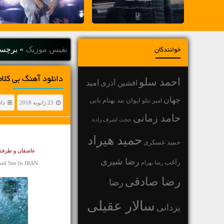
نفیس موزیک
»
برچسب
خوانندگان
دانلود آهنگ بی کلام و لایت Twilight Peace اث
احمد سلو
افشین آذری
امید
جهان
بهنام بانی
امیر تتلو
ایوان بند
23 ژانویه 2018
دا
حامد زمانی
حجت اشرف زاده
حمید هیراد
حمید عسکری
عاشقان و طرفداران آهنگ بی 
رضا شیری
راغب
رضا بهرام
oad Site In IRAN
رضا صادقی
رضا
سالار عقیلی
یزدانی