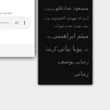
مسعود صادقلو
مسیح و
خوشحال میشویم این اهن
مهدی احمدوند
آرش AP
مهدی
مهراب
مهدی مقدم
جهانی
میثم ابراهیمی
میلاد
پویا بیاتی
گرشا
بابایی
یوسف
رضایی
زمانی