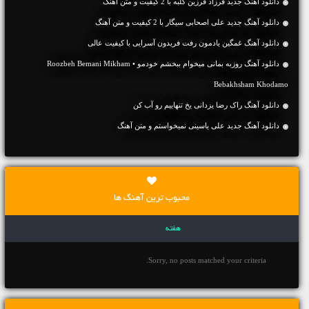
دانلود آهنگ جديد فرزاد فرزین کلبه با 2 کیفیت و متن آهنگ
دانلود آهنگ جديد علی اصحابی سیگار با 2 کیفیت و متن آهنگ
دانلود آهنگ غمگین یادمون رفت فریدون آسرایی با کیفیت عالی
دانلود آهنگ روزبه بمانی میخوام ببخشم خودمو • Roozbeh Bemani Mikham
Bebakhsham Khodamo
دانلود آهنگ راک رضا یزدانی یخ تنهاییم رو آب کن
دانلود آهنگ جديد علی یاسینی نمیخواستم و متن آهنگ
محبوب ترین آهنگ ها
هفته
Sorry, no posts matched your criteria.