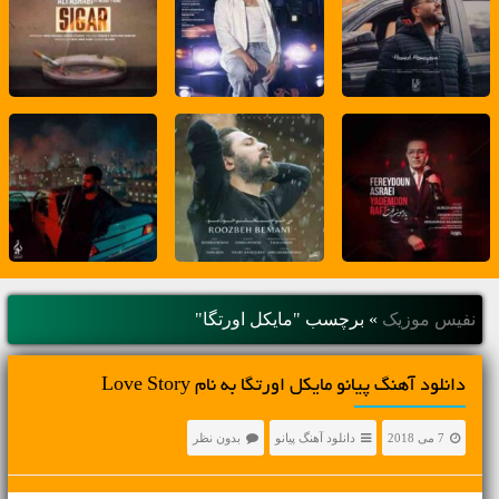
نفیس موزیک
»
برچسب "مایکل اورتگا"
دانلود آهنگ پیانو مایکل اورتگا به نام Love Story
7 می 2018
دانلود آهنگ پیانو
بدون نظر